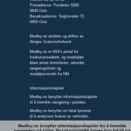
Postadresse: Postboks 5000
0840 Oslo
Besøksadresse: Sognsveien 73
0855 Oslo
Medley.no utvikles og driftes av
Norges Svømmeforbund.
Medley.no er NSFs portal for
konkurranseidrett, og inneholder
blant annet terminlister, rekorder,
rangeringslister og
medaljeoversikt fra NM.
Informasjonskapsler
Medley.no benytter informasjonskapsler
til å forenkle navigering i portalen.
Medley.no benytter en lokal tjeneste
til å analysere bruken av nettsiden.
Anonymisert besøksinformasjon lagres
Medley.no benytter informasjonskapsler for å forenkle
kun lokalt.
navigering på siden. Besøksstatistikk lagres kun lokalt og
Full IP-adresse blir ikke lagret.