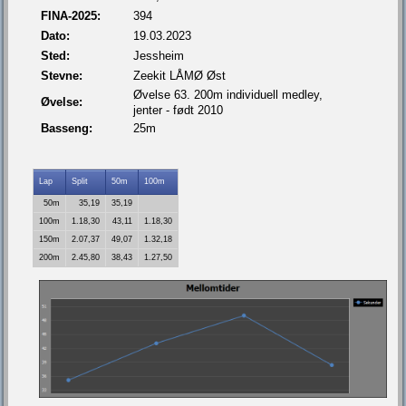
FINA-2025:
394
Dato:
19.03.2023
Sted:
Jessheim
Stevne:
Zeekit LÅMØ Øst
Øvelse 63. 200m individuell medley,
Øvelse:
jenter - født 2010
Basseng:
25m
Lap
Split
50m
100m
50m
35,19
35,19
100m
1.18,30
43,11
1.18,30
150m
2.07,37
49,07
1.32,18
200m
2.45,80
38,43
1.27,50