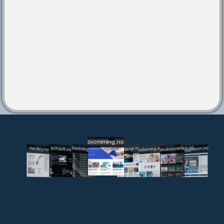
svomming.no
utdanning.svomming.no
skolesvommen.no
tryggivann.no
livetiming.medley.no
svomlangt.no
jechsoft.no
medley.no