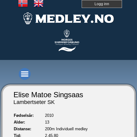
Logg inn
Elise Matoe Singsaas
Lambertseter SK
Fødselsår:
2010
Alder:
13
Distanse:
200m Individuell medley
Tid:
2.45,80