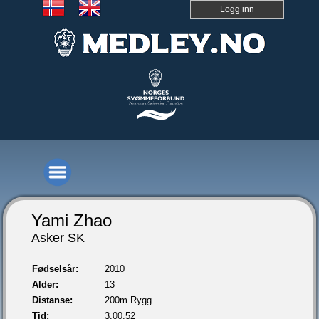
Logg inn
Yami Zhao
Asker SK
Fødselsår:
2010
Alder:
13
Distanse:
200m Rygg
Tid:
3.00,52