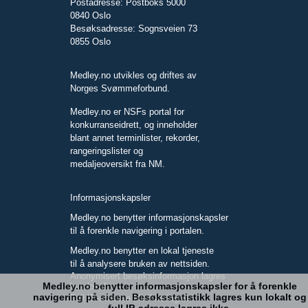
Postadresse: Postboks 5000
0840 Oslo
Besøksadresse: Sognsveien 73
0855 Oslo
Medley.no utvikles og driftes av
Norges Svømmeforbund.
Medley.no er NSFs portal for
konkurranseidrett, og inneholder
blant annet terminlister, rekorder,
rangeringslister og
medaljeoversikt fra NM.
Informasjonskapsler
Medley.no benytter informasjonskapsler
til å forenkle navigering i portalen.
Medley.no benytter en lokal tjeneste
til å analysere bruken av nettsiden.
Anonymisert besøksinformasjon lagres
Medley.no benytter informasjonskapsler for å forenkle
kun lokalt.
navigering på siden. Besøksstatistikk lagres kun lokalt og
Full IP-adresse blir ikke lagret.