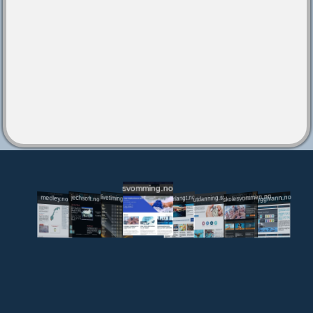
svomming.no
utdanning.svomming.no
skolesvommen.no
tryggivann.no
livetiming.medley.no
svomlangt.no
jechsoft.no
medley.no