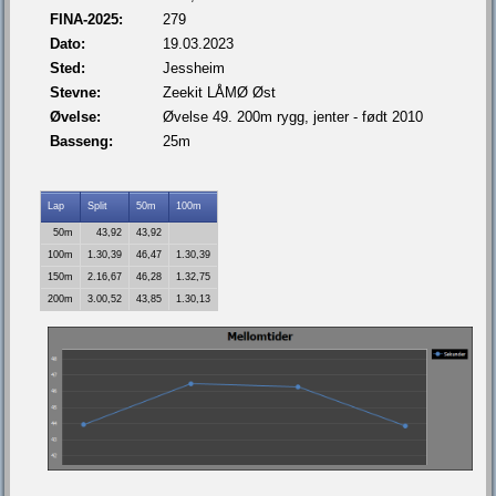
FINA-2025:
279
Dato:
19.03.2023
Sted:
Jessheim
Stevne:
Zeekit LÅMØ Øst
Øvelse:
Øvelse 49. 200m rygg, jenter - født 2010
Basseng:
25m
Lap
Split
50m
100m
50m
43,92
43,92
100m
1.30,39
46,47
1.30,39
150m
2.16,67
46,28
1.32,75
200m
3.00,52
43,85
1.30,13