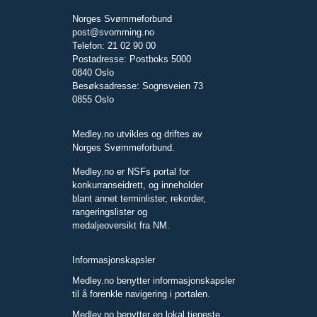
Norges Svømmeforbund
post@svomming.no
Telefon: 21 02 90 00
Postadresse: Postboks 5000
0840 Oslo
Besøksadresse: Sognsveien 73
0855 Oslo
Medley.no utvikles og driftes av
Norges Svømmeforbund.
Medley.no er NSFs portal for
konkurranseidrett, og inneholder
blant annet terminlister, rekorder,
rangeringslister og
medaljeoversikt fra NM.
Informasjonskapsler
Medley.no benytter informasjonskapsler
til å forenkle navigering i portalen.
Medley.no benytter en lokal tjeneste