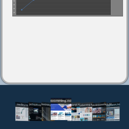
svomming.no
utdanning.svomming.no
skolesvommen.no
tryggivann.no
livetiming.medley.no
svomlangt.no
jechsoft.no
medley.no