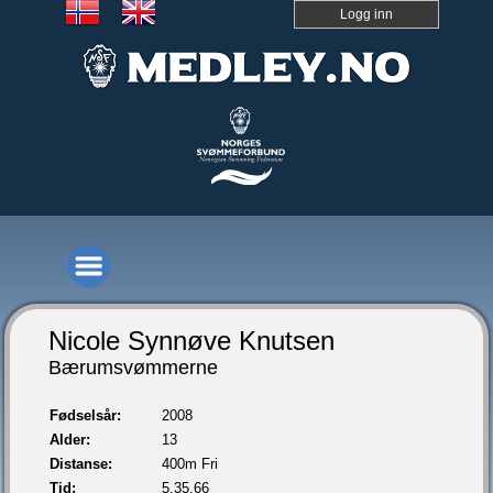
Logg inn
Nicole Synnøve Knutsen
Bærumsvømmerne
Fødselsår:
2008
Alder:
13
Distanse:
400m Fri
Tid:
5.35,66