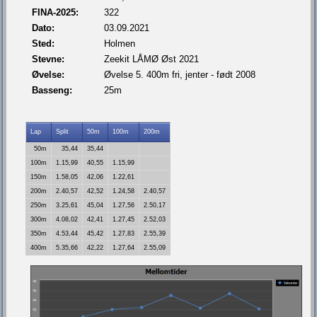
FINA-2025:
322
Dato:
03.09.2021
Sted:
Holmen
Stevne:
Zeekit LÅMØ Øst 2021
Øvelse:
Øvelse 5. 400m fri, jenter - født 2008
Basseng:
25m
Lap
Split
50m
100m
200m
50m
35,44
35,44
100m
1.15,99
40,55
1.15,99
150m
1.58,05
42,06
1.22,61
200m
2.40,57
42,52
1.24,58
2.40,57
250m
3.25,61
45,04
1.27,56
2.50,17
300m
4.08,02
42,41
1.27,45
2.52,03
350m
4.53,44
45,42
1.27,83
2.55,39
400m
5.35,66
42,22
1.27,64
2.55,09