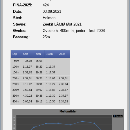
FINA-2025:
424
Dato:
03.09.2021
Sted:
Holmen
Stevne:
Zeekit LÅMØ Øst 2021
Øvelse:
Øvelse 5. 400m fri, jenter - født 2008
Basseng:
25m
Lap
Split
50m
100m
200m
50m
35,08
35,08
100m
1.13,37
38,29
1.13,37
150m
1.52,65
39,28
1.17,57
200m
2.32,01
39,36
1.18,64
2.32,01
250m
3.10,92
38,91
1.18,27
2.35,84
300m
3.50,84
39,92
1.18,83
2.37,47
350m
4.30,22
39,38
1.19,30
2.37,57
400m
5.06,34
36,12
1.15,50
2.34,33