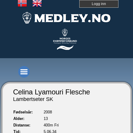
Logg inn
Celina Lyamouri Flesche
Lambertseter SK
Fødselsår:
2008
Alder:
13
Distanse:
400m Fri
Tid:
5.06,34