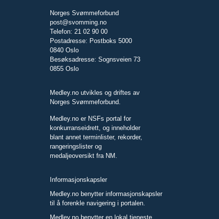
Norges Svømmeforbund
post@svomming.no
Telefon: 21 02 90 00
Postadresse: Postboks 5000
0840 Oslo
Besøksadresse: Sognsveien 73
0855 Oslo
Medley.no utvikles og driftes av
Norges Svømmeforbund.
Medley.no er NSFs portal for
konkurranseidrett, og inneholder
blant annet terminlister, rekorder,
rangeringslister og
medaljeoversikt fra NM.
Informasjonskapsler
Medley.no benytter informasjonskapsler
til å forenkle navigering i portalen.
Medley.no benytter en lokal tjeneste