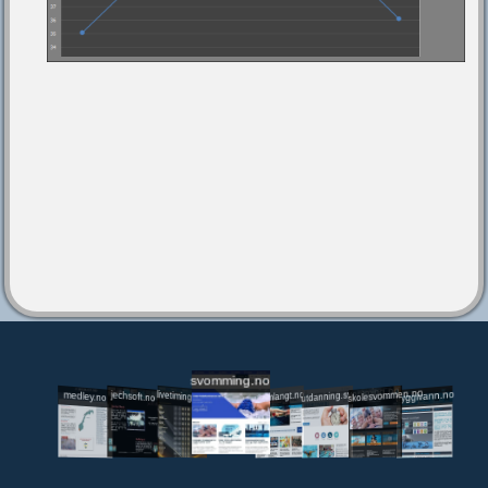
svomming.no
utdanning.svomming.no
skolesvommen.no
tryggivann.no
livetiming.medley.no
svomlangt.no
jechsoft.no
medley.no