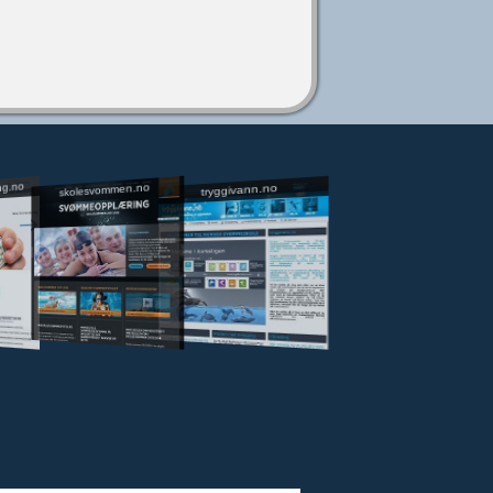
ng.no
skolesvommen.no
tryggivann.no