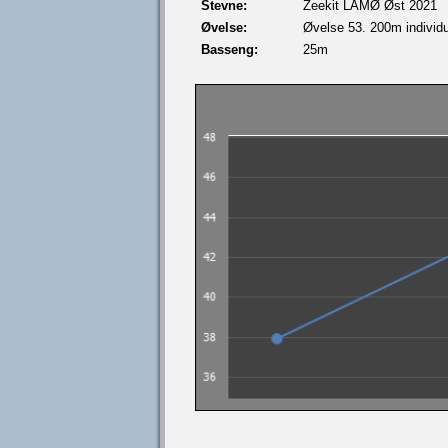
Stevne:
Zeekit LÅMØ Øst 2021
Øvelse:
Øvelse 53. 200m individue
Basseng:
25m