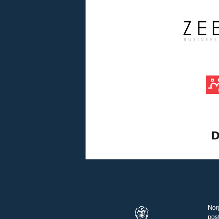
Nor
pos