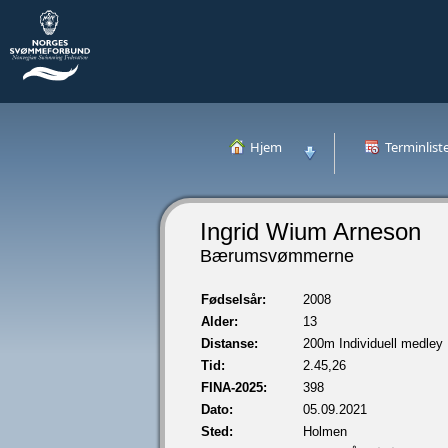
Hjem
Terminlist
Ingrid Wium Arneson
Bærumsvømmerne
Fødselsår:
2008
Alder:
13
Distanse:
200m Individuell medley
Tid:
2.45,26
FINA-2025:
398
Dato:
05.09.2021
Sted:
Holmen