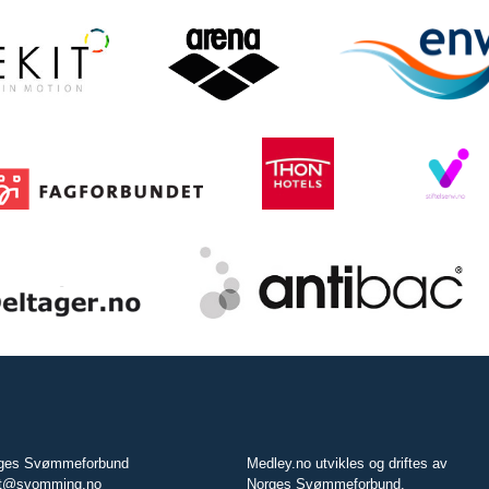
ges Svømmeforbund
Medley.no utvikles og driftes av
t@svomming.no
Norges Svømmeforbund.