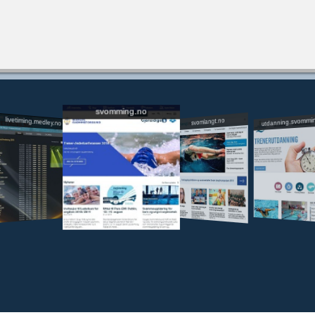
svomming.no
utdanning.svommi
livetiming.medley.no
svomlangt.no