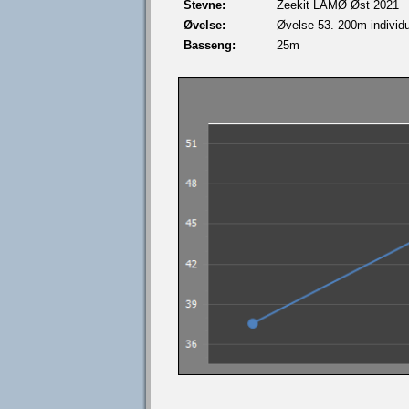
Stevne:
Zeekit LÅMØ Øst 2021
Øvelse:
Øvelse 53. 200m individue
Basseng:
25m