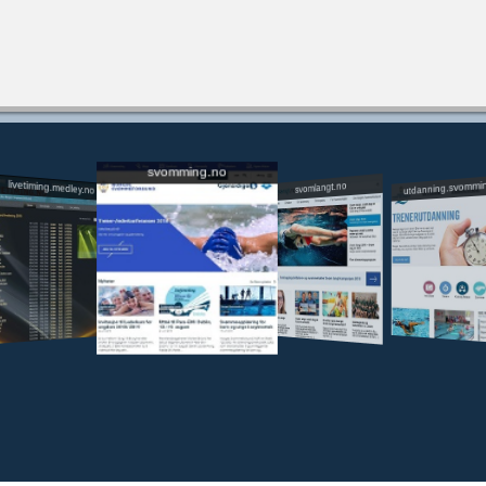
svomming.no
utdanning.svommi
livetiming.medley.no
svomlangt.no