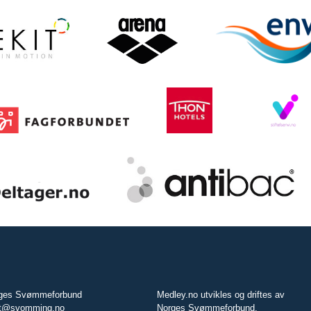
ges Svømmeforbund
Medley.no utvikles og driftes av
t@svomming.no
Norges Svømmeforbund.