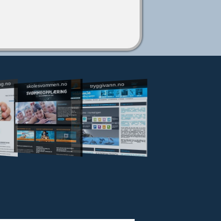
ng.no
skolesvommen.no
tryggivann.no