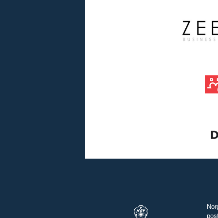
Nor
pos