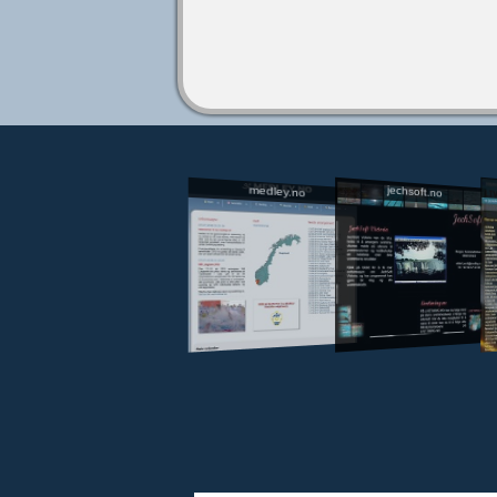
jechsoft.no
medley.no