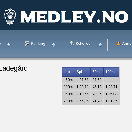
e
Ranking
Rekorder
Anne
 Ladegård
Lap
Split
50m
100m
50m
37,58
37,58
100m
1.23,71
46,13
1.23,71
150m
2.13,66
49,95
1.36,08
200m
2.55,06
41,40
1.31,35