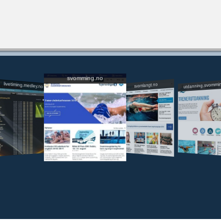
svomming.no
utdanning.svommi
livetiming.medley.no
svomlangt.no