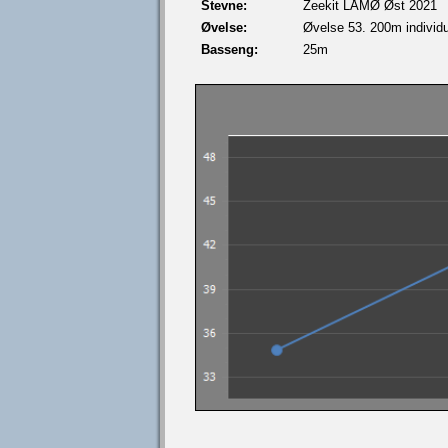
Stevne:
Zeekit LÅMØ Øst 2021
Øvelse:
Øvelse 53. 200m individue
Basseng:
25m