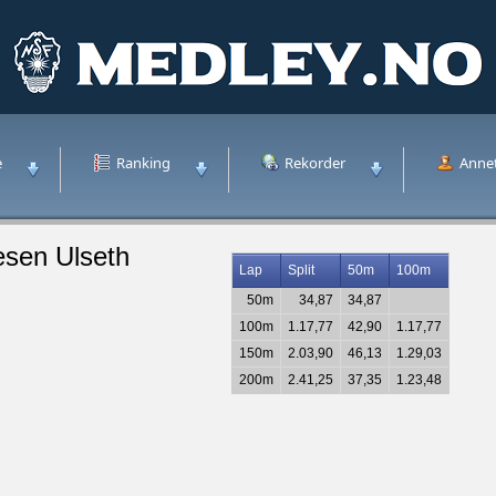
e
Ranking
Rekorder
Anne
sen Ulseth
Lap
Split
50m
100m
50m
34,87
34,87
100m
1.17,77
42,90
1.17,77
150m
2.03,90
46,13
1.29,03
200m
2.41,25
37,35
1.23,48