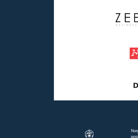
Nor
pos