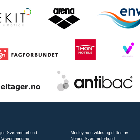
ges Svømmeforbund
Medley.no utvikles og driftes av
t@svomming.no
Norges Svømmeforbund.