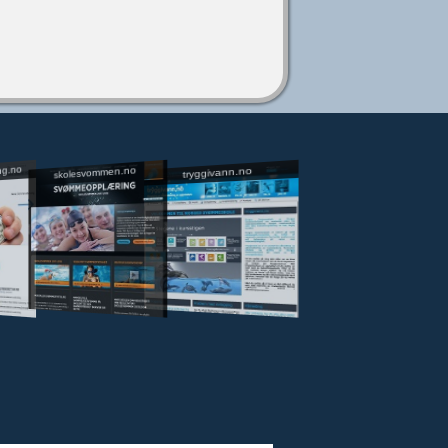
ng.no
skolesvommen.no
tryggivann.no