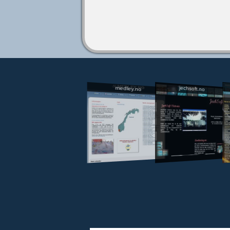
jechsoft.no
medley.no