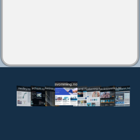
svomming.no
utdanning.svomming.no
skolesvommen.no
tryggivann.no
livetiming.medley.no
svomlangt.no
jechsoft.no
medley.no