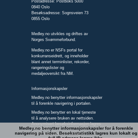
Postadresse: Postboks 5000
0840 Oslo
Besøksadresse: Sognsveien 73
0855 Oslo
Medley.no utvikles og driftes av
Norges Svømmeforbund.
Medley.no er NSFs portal for
konkurranseidrett, og inneholder
blant annet terminlister, rekorder,
rangeringslister og
medaljeoversikt fra NM.
Informasjonskapsler
Medley.no benytter informasjonskapsler
til å forenkle navigering i portalen.
Medley.no benytter en lokal tjeneste
til å analysere bruken av nettsiden.
Anonymisert besøksinformasjon lagres
Medley.no benytter informasjonskapsler for å forenkle
kun lokalt.
navigering på siden. Besøksstatistikk lagres kun lokalt og
Full IP-adresse blir ikke lagret.