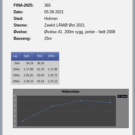
FINA-2025:
365
Dato:
05.09.2021
Sted:
Holmen
Stevne:
Zeekit LÅMØ Øst 2021
Øvelse:
Øvelse 41. 200m rygg, jenter - født 2008
Basseng:
25m
Lap
Split
50m
100m
50m
36,19
36,19
100m
1.17,98
41,79
1.17,98
150m
2.01,91
43,93
1.25,72
200m
2.45,10
43,19
1.27,12