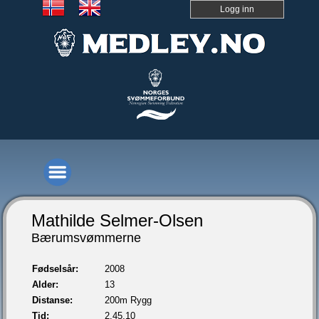
Logg inn
Mathilde Selmer-Olsen
Bærumsvømmerne
Fødselsår:
2008
Alder:
13
Distanse:
200m Rygg
Tid:
2.45,10