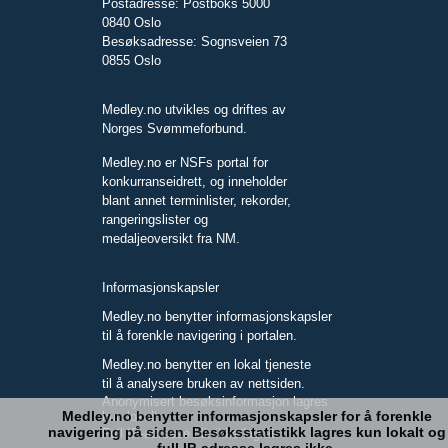
Postadresse: Postboks 5000
0840 Oslo
Besøksadresse: Sognsveien 73
0855 Oslo
Medley.no utvikles og driftes av
Norges Svømmeforbund.
Medley.no er NSFs portal for
konkurranseidrett, og inneholder
blant annet terminlister, rekorder,
rangeringslister og
medaljeoversikt fra NM.
Informasjonskapsler
Medley.no benytter informasjonskapsler
til å forenkle navigering i portalen.
Medley.no benytter en lokal tjeneste
til å analysere bruken av nettsiden.
Anonymisert besøksinformasjon lagres
Medley.no benytter informasjonskapsler for å forenkle
kun lokalt.
navigering på siden. Besøksstatistikk lagres kun lokalt og
Full IP-adresse blir ikke lagret.