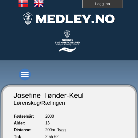
Logg inn
Josefine Tønder-Keul
Lørenskog/Rælingen
Fødselsår:
2008
Alder:
13
Distanse:
200m Rygg
Tid:
2.55,62