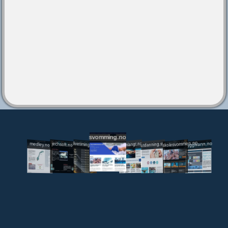
svomming.no
utdanning.svomming.no
skolesvommen.no
tryggivann.no
livetiming.medley.no
svomlangt.no
jechsoft.no
medley.no