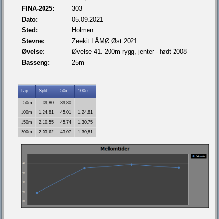
FINA-2025:
303
Dato:
05.09.2021
Sted:
Holmen
Stevne:
Zeekit LÅMØ Øst 2021
Øvelse:
Øvelse 41. 200m rygg, jenter - født 2008
Basseng:
25m
Lap
Split
50m
100m
50m
39,80
39,80
100m
1.24,81
45,01
1.24,81
150m
2.10,55
45,74
1.30,75
200m
2.55,62
45,07
1.30,81