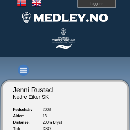
Logg inn
Jenni Rustad
Nedre Eiker SK
Fødselsår:
2008
Alder:
13
Distanse:
200m Bryst
Tid:
DSQ