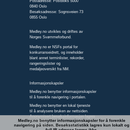
Postadresse: Postboks 5000
0840 Oslo
Besøksadresse: Sognsveien 73
0855 Oslo
Medley.no utvikles og driftes av
Norges Svømmeforbund.
Medley.no er NSFs portal for
konkurranseidrett, og inneholder
blant annet terminlister, rekorder,
rangeringslister og
medaljeoversikt fra NM.
Informasjonskapsler
Medley.no benytter informasjonskapsler
til å forenkle navigering i portalen.
Medley.no benytter en lokal tjeneste
til å analysere bruken av nettsiden.
Anonymisert besøksinformasjon lagres
Medley.no benytter informasjonskapsler for å forenkle
kun lokalt.
navigering på siden. Besøksstatistikk lagres kun lokalt og
Full IP-adresse blir ikke lagret.
full IP-adresse lagres ikke.