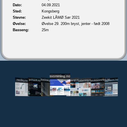
Dato:
04.09.2021
Sted:
Kongsberg
Stevne:
Zeekit LÅMØ Sør 2021
Øvelse:
Øvelse 29. 200m bryst, jenter - født 2008
Basseng:
25m
svomming.no
utdanning.svomming.no
skolesvommen.no
tryggivann.no
livetiming.medley.no
svomlangt.no
jechsoft.no
medley.no