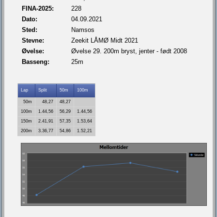
FINA-2025:
228
Dato:
04.09.2021
Sted:
Namsos
Stevne:
Zeekit LÅMØ Midt 2021
Øvelse:
Øvelse 29. 200m bryst, jenter - født 2008
Basseng:
25m
Lap
Split
50m
100m
50m
48,27
48,27
100m
1.44,56
56,29
1.44,56
150m
2.41,91
57,35
1.53,64
200m
3.36,77
54,86
1.52,21