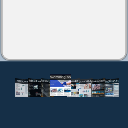
svomming.no
utdanning.svomming.no
skolesvommen.no
tryggivann.no
livetiming.medley.no
svomlangt.no
jechsoft.no
medley.no