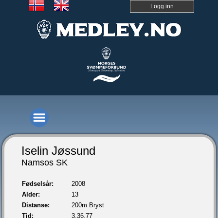
Logg inn
Iselin Jøssund
Namsos SK
Fødselsår:
2008
Alder:
13
Distanse:
200m Bryst
Tid:
3.36,77