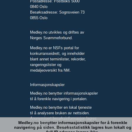
Postadresse: Postboks 5000
0840 Oslo
Besøksadresse: Sognsveien 73
0855 Oslo
Medley.no utvikles og driftes av
Norges Svømmeforbund.
Medley.no er NSFs portal for
konkurranseidrett, og inneholder
blant annet terminlister, rekorder,
rangeringslister og
medaljeoversikt fra NM.
Informasjonskapsler
Medley.no benytter informasjonskapsler
til å forenkle navigering i portalen.
Medley.no benytter en lokal tjeneste
til å analysere bruken av nettsiden.
Anonymisert besøksinformasjon lagres
Medley.no benytter informasjonskapsler for å forenkle
kun lokalt.
navigering på siden. Besøksstatistikk lagres kun lokalt og
Full IP-adresse blir ikke lagret.