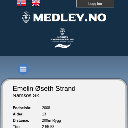
Logg inn
Emelin Øseth Strand
Namsos SK
Fødselsår:
2008
Alder:
13
Distanse:
200m Rygg
Tid:
2.55,53