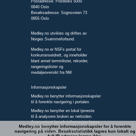
Postadresse: Postboks 5000
0840 Oslo
Besøksadresse: Sognsveien 73
0855 Oslo
Medley.no utvikles og driftes av
Norges Svømmeforbund.
Medley.no er NSFs portal for
konkurranseidrett, og inneholder
blant annet terminlister, rekorder,
rangeringslister og
medaljeoversikt fra NM.
Informasjonskapsler
Medley.no benytter informasjonskapsler
til å forenkle navigering i portalen.
Medley.no benytter en lokal tjeneste
til å analysere bruken av nettsiden.
Anonymisert besøksinformasjon lagres
Medley.no benytter informasjonskapsler for å forenkle
kun lokalt.
navigering på siden. Besøksstatistikk lagres kun lokalt og
Full IP-adresse blir ikke lagret.