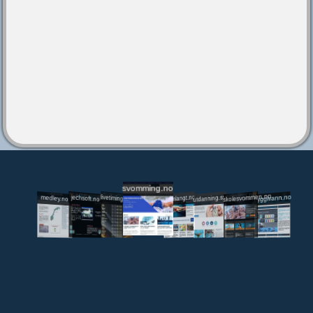
svomming.no
utdanning.svomming.no
skolesvommen.no
tryggivann.no
livetiming.medley.no
svomlangt.no
jechsoft.no
medley.no