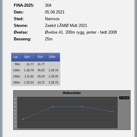
FINA-2025:
304
Dato:
05.09.2021
Sted:
Namsos
Stevne:
Zeekit LÅMØ Midt 2021
Øvelse:
Øvelse 41. 200m rygg, jenter - født 2008
Basseng:
25m
Lap
Split
50m
100m
50m
41,77
41,77
100m
1.26,79
45,02
1.26,79
150m
2.11,82
45,03
1.30,05
200m
2.55,53
43,71
1.28,74