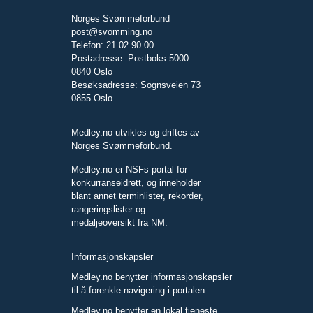
Norges Svømmeforbund
post@svomming.no
Telefon: 21 02 90 00
Postadresse: Postboks 5000
0840 Oslo
Besøksadresse: Sognsveien 73
0855 Oslo
Medley.no utvikles og driftes av
Norges Svømmeforbund.
Medley.no er NSFs portal for
konkurranseidrett, og inneholder
blant annet terminlister, rekorder,
rangeringslister og
medaljeoversikt fra NM.
Informasjonskapsler
Medley.no benytter informasjonskapsler
til å forenkle navigering i portalen.
Medley.no benytter en lokal tjeneste