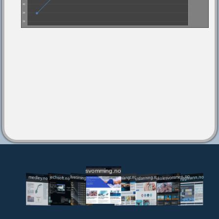
svomming.no
utdanning.svomming.no
skolesvommen.no
tryggivann.no
livetiming.medley.no
svomlangt.no
jechsoft.no
medley.no