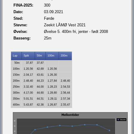
FINA-2025:
300
Dato:
03.09.2021
Sted:
Førde
Stevne:
Zeekit LÅMØ Vest 2021
Øvelse:
Øvelse 5. 400m fri, jenter - født 2008
Basseng:
25m
Lap
Split
50m
100m
200m
50m
37,87
37,87
100m
1.20,56
42,69
1.20,56
150m
2.04,17
43,61
1.26,30
200m
2.48,40
44,23
1.27,84
2.48,40
250m
3.32,40
44,00
1.28,23
2.54,53
300m
4.17,00
44,60
1.28,60
2.56,44
350m
5.01,51
44,51
1.29,11
2.57,34
400m
5.43,87
42,36
1.26,87
2.55,47