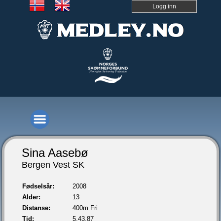
Logg inn
Sina Aasebø
Bergen Vest SK
Fødselsår:
2008
Alder:
13
Distanse:
400m Fri
Tid:
5.43,87