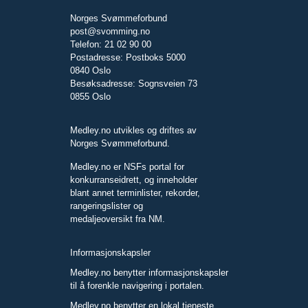
Norges Svømmeforbund
post@svomming.no
Telefon: 21 02 90 00
Postadresse: Postboks 5000
0840 Oslo
Besøksadresse: Sognsveien 73
0855 Oslo
Medley.no utvikles og driftes av
Norges Svømmeforbund.
Medley.no er NSFs portal for
konkurranseidrett, og inneholder
blant annet terminlister, rekorder,
rangeringslister og
medaljeoversikt fra NM.
Informasjonskapsler
Medley.no benytter informasjonskapsler
til å forenkle navigering i portalen.
Medley.no benytter en lokal tjeneste