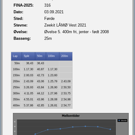
FINA-2025:
316
Dato:
03.09.2021
Sted:
Førde
Stevne:
Zeekit LÅMØ Vest 2021
Øvelse:
Øvelse 5. 400m fri, jenter - født 2008
Basseng:
25m
Lap
Split
50m
100m
200m
50m
36,43
36,43
100m
1.17,30
40,87
1.17,30
150m
2.00,03
42,73
1.23,60
200m
2.43,09
43,06
1.25,79
2.43,09
250m
3.26,93
43,84
1.26,90
2.50,50
300m
4.11,05
44,12
1.27,96
2.53,75
350m
4.55,01
43,96
1.28,08
2.54,98
400m
5.37,86
42,85
1.26,81
2.54,77