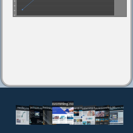
svomming.no
utdanning.svomming.no
skolesvommen.no
tryggivann.no
livetiming.medley.no
svomlangt.no
jechsoft.no
medley.no