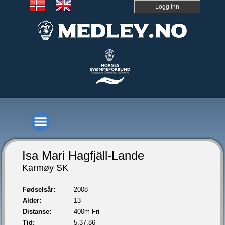
Logg inn
Isa Mari Hagfjäll-Lande
Karmøy SK
Fødselsår:
2008
Alder:
13
Distanse:
400m Fri
Tid:
5.37,86