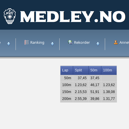
e
Ranking
Rekorder
Anne
Lap
Split
50m
100m
50m
37,45
37,45
100m
1.23,62
46,17
1.23,62
150m
2.15,53
51,91
1.38,08
200m
2.55,39
39,86
1.31,77