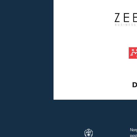
Nor
pos