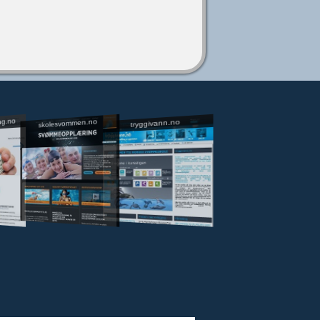
ng.no
skolesvommen.no
tryggivann.no