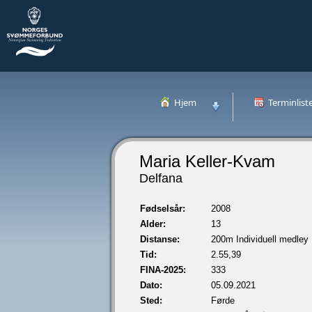
Hjem
Terminlist
Maria Keller-Kvam
Delfana
Fødselsår:
2008
Alder:
13
Distanse:
200m Individuell medley
Tid:
2.55,39
FINA-2025:
333
Dato:
05.09.2021
Sted:
Førde