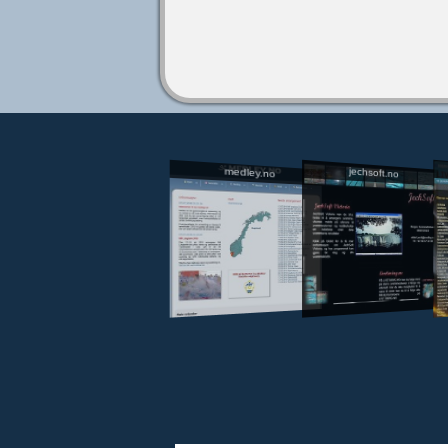
jechsoft.no
medley.no