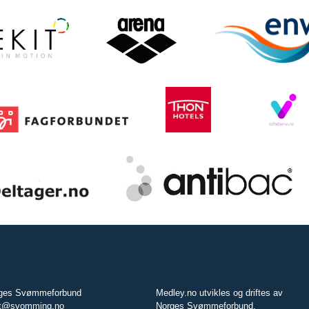
ges Svømmeforbund
Medley.no utvikles og driftes av
t@svomming.no
Norges Svømmeforbund.