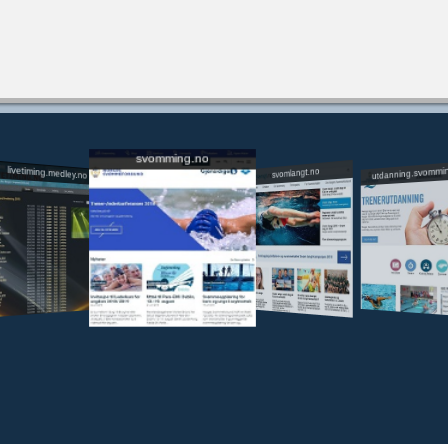
svomming.no
utdanning.svommi
livetiming.medley.no
svomlangt.no