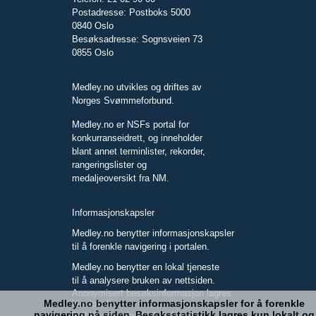
Postadresse: Postboks 5000
0840 Oslo
Besøksadresse: Sognsveien 73
0855 Oslo
Medley.no utvikles og driftes av
Norges Svømmeforbund.
Medley.no er NSFs portal for
konkurranseidrett, og inneholder
blant annet terminlister, rekorder,
rangeringslister og
medaljeoversikt fra NM.
Informasjonskapsler
Medley.no benytter informasjonskapsler
til å forenkle navigering i portalen.
Medley.no benytter en lokal tjeneste
til å analysere bruken av nettsiden.
Anonymisert besøksinformasjon lagres
Medley.no benytter informasjonskapsler for å forenkle
kun lokalt.
navigering på siden. Besøksstatistikk lagres kun lokalt og
Full IP-adresse blir ikke lagret.