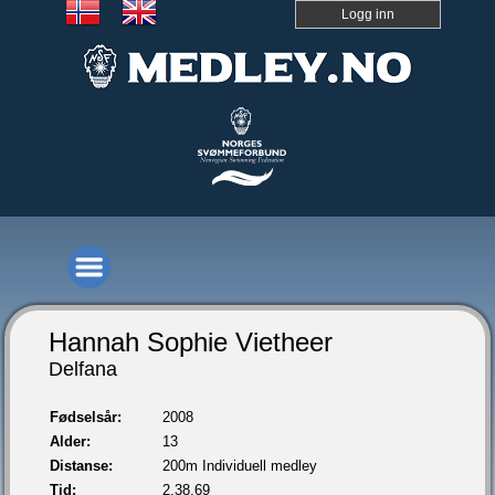
Logg inn
Hannah Sophie Vietheer
Delfana
Fødselsår:
2008
Alder:
13
Distanse:
200m Individuell medley
Tid:
2.38,69