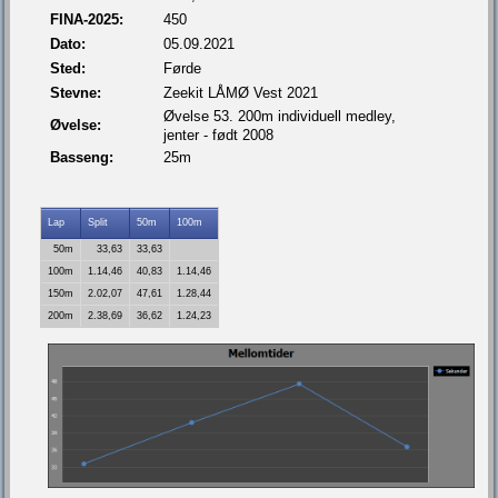
FINA-2025:
450
Dato:
05.09.2021
Sted:
Førde
Stevne:
Zeekit LÅMØ Vest 2021
Øvelse 53. 200m individuell medley,
Øvelse:
jenter - født 2008
Basseng:
25m
Lap
Split
50m
100m
50m
33,63
33,63
100m
1.14,46
40,83
1.14,46
150m
2.02,07
47,61
1.28,44
200m
2.38,69
36,62
1.24,23