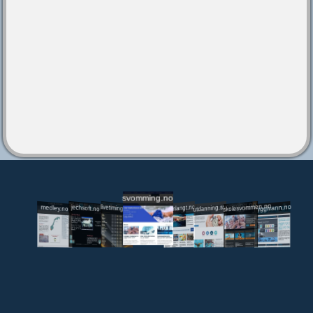
svomming.no
utdanning.svomming.no
skolesvommen.no
tryggivann.no
livetiming.medley.no
svomlangt.no
jechsoft.no
medley.no