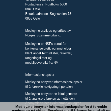
Postadresse: Postboks 5000
0840 Oslo
Besøksadresse: Sognsveien 73
0855 Oslo
Medley.no utvikles og driftes av
Norges Svømmeforbund.
Medley.no er NSFs portal for
konkurranseidrett, og inneholder
blant annet terminlister, rekorder,
rangeringslister og
medaljeoversikt fra NM.
Informasjonskapsler
Medley.no benytter informasjonskapsler
til å forenkle navigering i portalen.
Medley.no benytter en lokal tjeneste
til å analysere bruken av nettsiden.
Anonymisert besøksinformasjon lagres
Medley.no benytter informasjonskapsler for å forenkle
kun lokalt.
navigering på siden. Besøksstatistikk lagres kun lokalt og
Full IP-adresse blir ikke lagret.