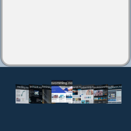
svomming.no
utdanning.svomming.no
skolesvommen.no
tryggivann.no
livetiming.medley.no
svomlangt.no
jechsoft.no
medley.no