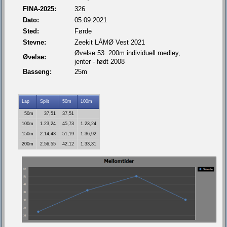
FINA-2025:
326
Dato:
05.09.2021
Sted:
Førde
Stevne:
Zeekit LÅMØ Vest 2021
Øvelse 53. 200m individuell medley,
Øvelse:
jenter - født 2008
Basseng:
25m
Lap
Split
50m
100m
50m
37,51
37,51
100m
1.23,24
45,73
1.23,24
150m
2.14,43
51,19
1.36,92
200m
2.56,55
42,12
1.33,31