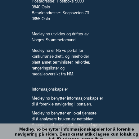
Postadresse: Postboks 5000
0840 Oslo
Besøksadresse: Sognsveien 73
0855 Oslo
Medley.no utvikles og driftes av
Norges Svømmeforbund.
Medley.no er NSFs portal for
konkurranseidrett, og inneholder
blant annet terminlister, rekorder,
rangeringslister og
medaljeoversikt fra NM.
Informasjonskapsler
Medley.no benytter informasjonskapsler
til å forenkle navigering i portalen.
Medley.no benytter en lokal tjeneste
til å analysere bruken av nettsiden.
Anonymisert besøksinformasjon lagres
Medley.no benytter informasjonskapsler for å forenkle
kun lokalt.
navigering på siden. Besøksstatistikk lagres kun lokalt og
Full IP-adresse blir ikke lagret.