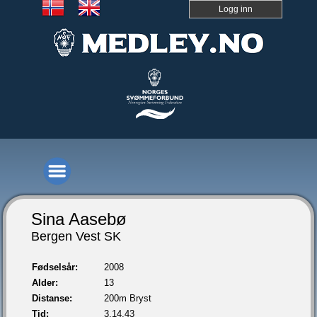
Logg inn
Sina Aasebø
Bergen Vest SK
Fødselsår:
2008
Alder:
13
Distanse:
200m Bryst
Tid:
3.14,43