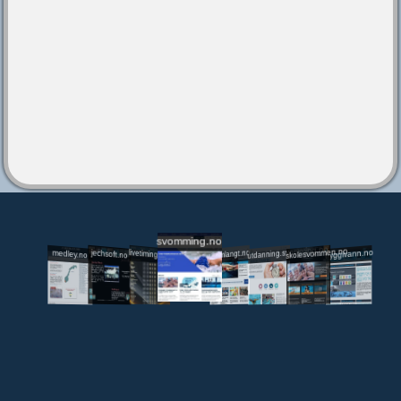
svomming.no
utdanning.svomming.no
skolesvommen.no
tryggivann.no
livetiming.medley.no
svomlangt.no
jechsoft.no
medley.no