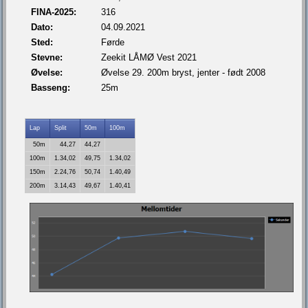
FINA-2025:
316
Dato:
04.09.2021
Sted:
Førde
Stevne:
Zeekit LÅMØ Vest 2021
Øvelse:
Øvelse 29. 200m bryst, jenter - født 2008
Basseng:
25m
Lap
Split
50m
100m
50m
44,27
44,27
100m
1.34,02
49,75
1.34,02
150m
2.24,76
50,74
1.40,49
200m
3.14,43
49,67
1.40,41