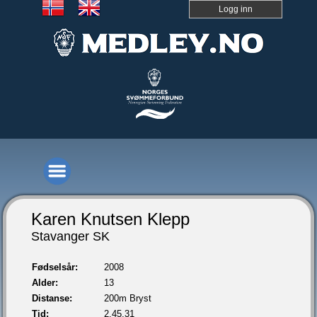
Logg inn
Karen Knutsen Klepp
Stavanger SK
Fødselsår:
2008
Alder:
13
Distanse:
200m Bryst
Tid:
2.45,31