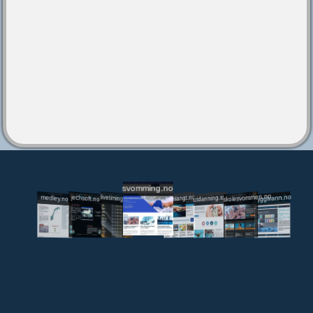
svomming.no
utdanning.svomming.no
skolesvommen.no
tryggivann.no
livetiming.medley.no
svomlangt.no
jechsoft.no
medley.no