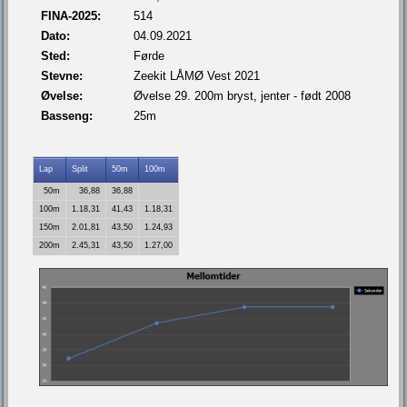
FINA-2025:
514
Dato:
04.09.2021
Sted:
Førde
Stevne:
Zeekit LÅMØ Vest 2021
Øvelse:
Øvelse 29. 200m bryst, jenter - født 2008
Basseng:
25m
Lap
Split
50m
100m
50m
36,88
36,88
100m
1.18,31
41,43
1.18,31
150m
2.01,81
43,50
1.24,93
200m
2.45,31
43,50
1.27,00