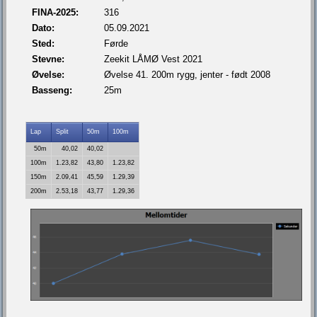
FINA-2025:
316
Dato:
05.09.2021
Sted:
Førde
Stevne:
Zeekit LÅMØ Vest 2021
Øvelse:
Øvelse 41. 200m rygg, jenter - født 2008
Basseng:
25m
Lap
Split
50m
100m
50m
40,02
40,02
100m
1.23,82
43,80
1.23,82
150m
2.09,41
45,59
1.29,39
200m
2.53,18
43,77
1.29,36