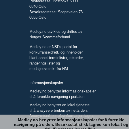
Postadresse: Postboks 5000
0840 Oslo
Besøksadresse: Sognsveien 73
0855 Oslo
Medley.no utvikles og driftes av
Norges Svømmeforbund.
Medley.no er NSFs portal for
konkurranseidrett, og inneholder
blant annet terminlister, rekorder,
rangeringslister og
medaljeoversikt fra NM.
Informasjonskapsler
Medley.no benytter informasjonskapsler
til å forenkle navigering i portalen.
Medley.no benytter en lokal tjeneste
til å analysere bruken av nettsiden.
Anonymisert besøksinformasjon lagres
Medley.no benytter informasjonskapsler for å forenkle
kun lokalt.
navigering på siden. Besøksstatistikk lagres kun lokalt og
Full IP-adresse blir ikke lagret.