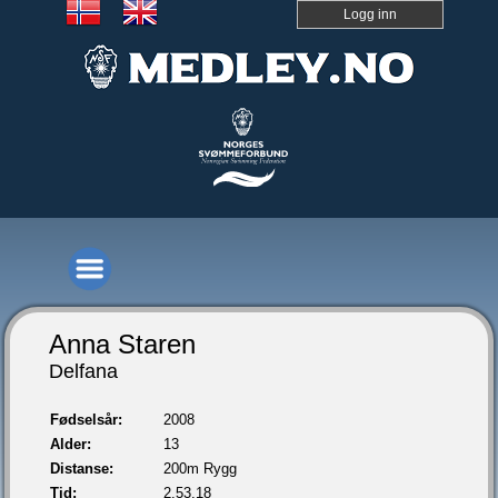
Logg inn
Anna Staren
Delfana
Fødselsår:
2008
Alder:
13
Distanse:
200m Rygg
Tid:
2.53,18