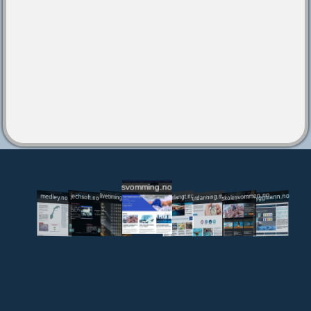
svomming.no
utdanning.svomming.no
skolesvommen.no
tryggivann.no
livetiming.medley.no
svomlangt.no
jechsoft.no
medley.no