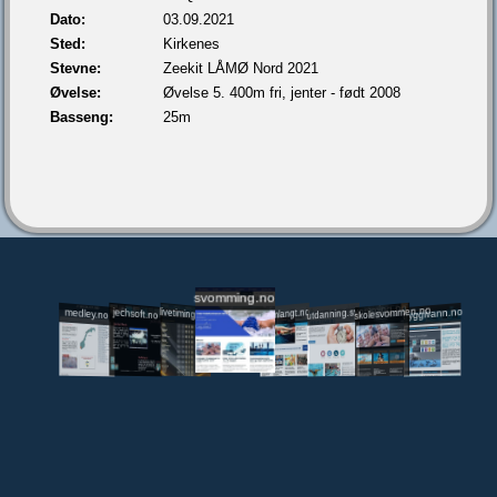
Dato:
03.09.2021
Sted:
Kirkenes
Stevne:
Zeekit LÅMØ Nord 2021
Øvelse:
Øvelse 5. 400m fri, jenter - født 2008
Basseng:
25m
svomming.no
utdanning.svomming.no
skolesvommen.no
tryggivann.no
livetiming.medley.no
svomlangt.no
jechsoft.no
medley.no