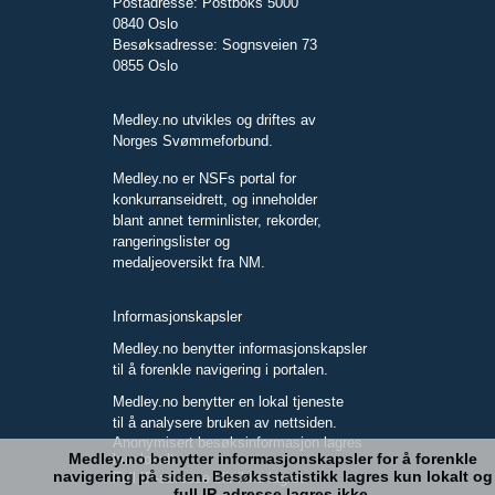
Postadresse: Postboks 5000
0840 Oslo
Besøksadresse: Sognsveien 73
0855 Oslo
Medley.no utvikles og driftes av
Norges Svømmeforbund.
Medley.no er NSFs portal for
konkurranseidrett, og inneholder
blant annet terminlister, rekorder,
rangeringslister og
medaljeoversikt fra NM.
Informasjonskapsler
Medley.no benytter informasjonskapsler
til å forenkle navigering i portalen.
Medley.no benytter en lokal tjeneste
til å analysere bruken av nettsiden.
Anonymisert besøksinformasjon lagres
Medley.no benytter informasjonskapsler for å forenkle
kun lokalt.
navigering på siden. Besøksstatistikk lagres kun lokalt og
Full IP-adresse blir ikke lagret.
full IP-adresse lagres ikke.