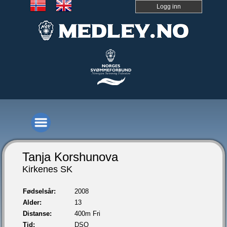
Logg inn
Tanja Korshunova
Kirkenes SK
Fødselsår:
2008
Alder:
13
Distanse:
400m Fri
Tid:
DSQ