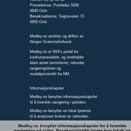
Postadresse: Postboks 5000
0840 Oslo
Besøksadresse: Sognsveien 73
0855 Oslo
Medley.no utvikles og driftes av
Norges Svømmeforbund.
Medley.no er NSFs portal for
konkurranseidrett, og inneholder
blant annet terminlister, rekorder,
rangeringslister og
medaljeoversikt fra NM.
Informasjonskapsler
Medley.no benytter informasjonskapsler
til å forenkle navigering i portalen.
Medley.no benytter en lokal tjeneste
til å analysere bruken av nettsiden.
Anonymisert besøksinformasjon lagres
Medley.no benytter informasjonskapsler for å forenkle
kun lokalt.
navigering på siden. Besøksstatistikk lagres kun lokalt og
Full IP-adresse blir ikke lagret.