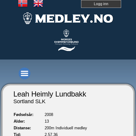
Logg inn
Leah Heimly Lundbakk
Sortland SLK
Fødselsår:
2008
Alder:
13
Distanse:
200m Individuell medley
Tid:
2.57,36