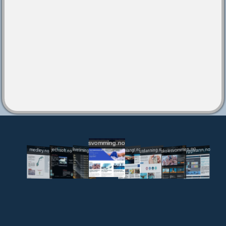
svomming.no
utdanning.svomming.no
skolesvommen.no
tryggivann.no
livetiming.medley.no
svomlangt.no
jechsoft.no
medley.no