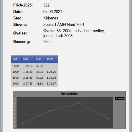
FINA-2025:
322
Dato:
05.09.2021
Sted:
Kirkenes
Stevne:
Zeekit LÅMØ Nord 2021
Øvelse 53. 200m individuell medley,
Øvelse:
jenter - født 2008
Basseng:
25m
Lap
Split
50m
100m
50m
39,19
39,19
100m
1.25,29
46,10
1.25,29
150m
2.15,55
50,26
1.36,36
200m
2.57,36
41,81
1.32,07