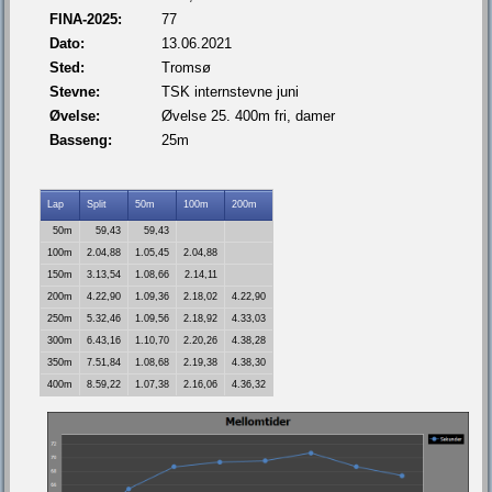
FINA-2025:
77
Dato:
13.06.2021
Sted:
Tromsø
Stevne:
TSK internstevne juni
Øvelse:
Øvelse 25. 400m fri, damer
Basseng:
25m
Lap
Split
50m
100m
200m
50m
59,43
59,43
100m
2.04,88
1.05,45
2.04,88
150m
3.13,54
1.08,66
2.14,11
200m
4.22,90
1.09,36
2.18,02
4.22,90
250m
5.32,46
1.09,56
2.18,92
4.33,03
300m
6.43,16
1.10,70
2.20,26
4.38,28
350m
7.51,84
1.08,68
2.19,38
4.38,30
400m
8.59,22
1.07,38
2.16,06
4.36,32