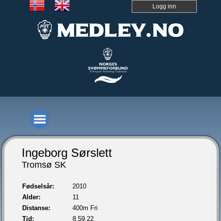
Logg inn
Ingeborg Sørslett
Tromsø SK
Fødselsår:
2010
Alder:
11
Distanse:
400m Fri
Tid:
8.59,22