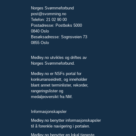
Norges Svømmeforbund
post@svomming.no
Telefon: 21 02 90 00
Postadresse: Postboks 5000
0840 Oslo
Besøksadresse: Sognsveien 73
0855 Oslo
Medley.no utvikles og driftes av
Norges Svømmeforbund.
Medley.no er NSFs portal for
konkurranseidrett, og inneholder
blant annet terminlister, rekorder,
rangeringslister og
medaljeoversikt fra NM.
Informasjonskapsler
Medley.no benytter informasjonskapsler
til å forenkle navigering i portalen.
Medley.no benytter en lokal tjeneste