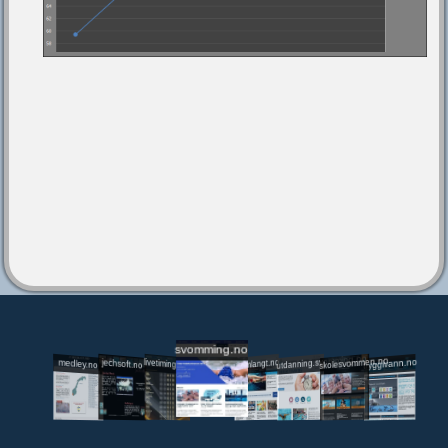
svomming.no
utdanning.svomming.no
skolesvommen.no
tryggivann.no
livetiming.medley.no
svomlangt.no
jechsoft.no
medley.no