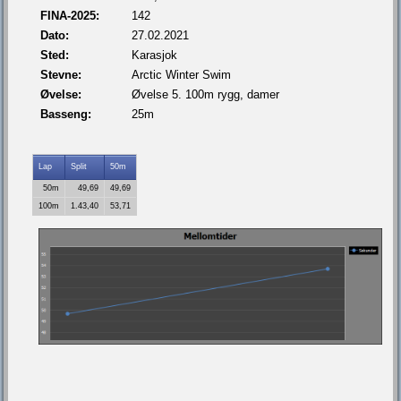
FINA-2025:
142
Dato:
27.02.2021
Sted:
Karasjok
Stevne:
Arctic Winter Swim
Øvelse:
Øvelse 5. 100m rygg, damer
Basseng:
25m
Lap
Split
50m
50m
49,69
49,69
100m
1.43,40
53,71