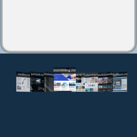
svomming.no
utdanning.svomming.no
skolesvommen.no
tryggivann.no
livetiming.medley.no
svomlangt.no
jechsoft.no
medley.no