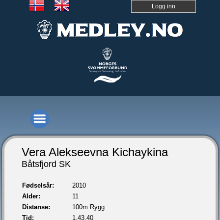
Logg inn
Vera Alekseevna Kichaykina
Båtsfjord SK
Fødselsår:
2010
Alder:
11
Distanse:
100m Rygg
Tid:
1.43,40