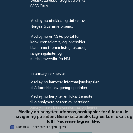
Besøksadresse: Sognsveien 73
0855 Oslo
Medley.no utvikles og driftes av
Norges Svømmeforbund.
Medley.no er NSFs portal for
konkurranseidrett, og inneholder
blant annet terminlister, rekorder,
rangeringslister og
medaljeoversikt fra NM.
Informasjonskapsler
Medley.no benytter informasjonskapsler
til å forenkle navigering i portalen.
Medley.no benytter en lokal tjeneste
til å analysere bruken av nettsiden.
Anonymisert besøksinformasjon lagres
Medley.no benytter informasjonskapsler for å forenkle
kun lokalt.
navigering på siden. Besøksstatistikk lagres kun lokalt og
Full IP-adresse blir ikke lagret.
full IP-adresse lagres ikke.
Ikke vis denne meldingen igjen.