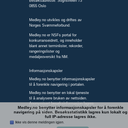
Besøksadresse: Sognsveien 73
0855 Oslo
Medley.no utvikles og driftes av
Norges Svømmeforbund.
Medley.no er NSFs portal for
konkurranseidrett, og inneholder
blant annet terminlister, rekorder,
rangeringslister og
medaljeoversikt fra NM.
Informasjonskapsler
Medley.no benytter informasjonskapsler
til å forenkle navigering i portalen.
Medley.no benytter en lokal tjeneste
til å analysere bruken av nettsiden.
Anonymisert besøksinformasjon lagres
Medley.no benytter informasjonskapsler for å forenkle
kun lokalt.
navigering på siden. Besøksstatistikk lagres kun lokalt og
Full IP-adresse blir ikke lagret.
full IP-adresse lagres ikke.
Ikke vis denne meldingen igjen.