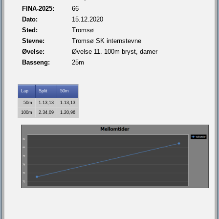
FINA-2025:
66
Dato:
15.12.2020
Sted:
Tromsø
Stevne:
Tromsø SK internstevne
Øvelse:
Øvelse 11. 100m bryst, damer
Basseng:
25m
Lap
Split
50m
50m
1.13,13
1.13,13
100m
2.34,09
1.20,96