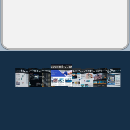
svomming.no
utdanning.svomming.no
skolesvommen.no
tryggivann.no
livetiming.medley.no
svomlangt.no
jechsoft.no
medley.no