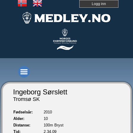
Logg inn
Ingeborg Sørslett
Tromsø SK
Fødselsår:
2010
Alder:
10
Distanse:
100m Bryst
Tid:
2.34,09