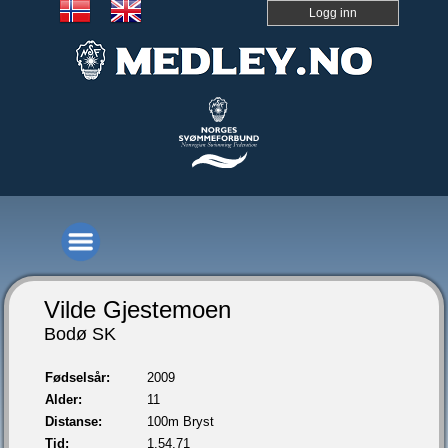
Logg inn
Vilde Gjestemoen
Bodø SK
Fødselsår:
2009
Alder:
11
Distanse:
100m Bryst
Tid:
1.54,71