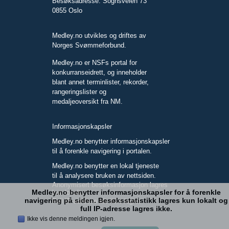
Besøksadresse: Sognsveien 73
0855 Oslo
Medley.no utvikles og driftes av
Norges Svømmeforbund.
Medley.no er NSFs portal for
konkurranseidrett, og inneholder
blant annet terminlister, rekorder,
rangeringslister og
medaljeoversikt fra NM.
Informasjonskapsler
Medley.no benytter informasjonskapsler
til å forenkle navigering i portalen.
Medley.no benytter en lokal tjeneste
til å analysere bruken av nettsiden.
Anonymisert besøksinformasjon lagres
Medley.no benytter informasjonskapsler for å forenkle
kun lokalt.
navigering på siden. Besøksstatistikk lagres kun lokalt og
Full IP-adresse blir ikke lagret.
full IP-adresse lagres ikke.
Ikke vis denne meldingen igjen.