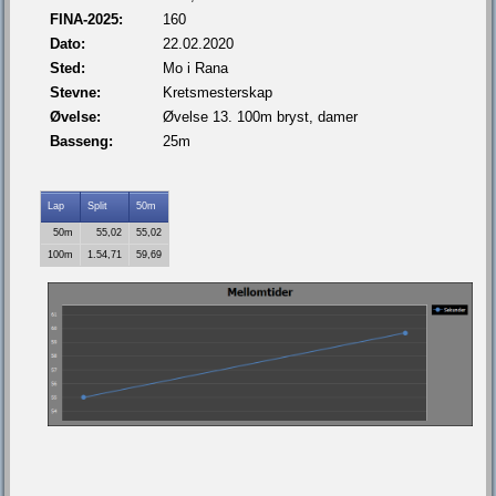
FINA-2025:
160
Dato:
22.02.2020
Sted:
Mo i Rana
Stevne:
Kretsmesterskap
Øvelse:
Øvelse 13. 100m bryst, damer
Basseng:
25m
Lap
Split
50m
50m
55,02
55,02
100m
1.54,71
59,69