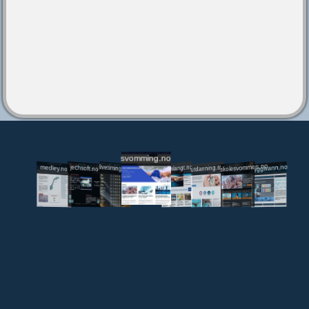
svomming.no
utdanning.svomming.no
skolesvommen.no
tryggivann.no
livetiming.medley.no
svomlangt.no
jechsoft.no
medley.no