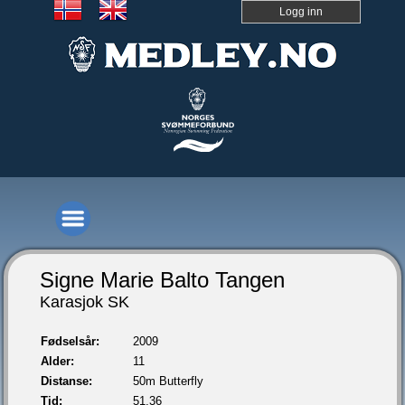
Logg inn
Signe Marie Balto Tangen
Karasjok SK
Fødselsår:
2009
Alder:
11
Distanse:
50m Butterfly
Tid:
51,36