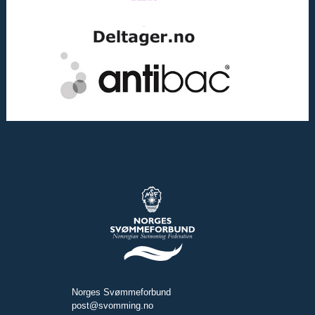
Norges Svømmeforbund
post@svomming.no