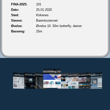
FINA-2025:
101
Dato:
25.01.2020
Sted:
Kirkenes
Stevne:
Barentsstevnet
Øvelse:
Øvelse 10. 50m butterfly, damer
Basseng:
25m
svomming.no
utdanning.svomming.no
skolesvommen.no
tryggivann.no
livetiming.medley.no
svomlangt.no
jechsoft.no
medley.no