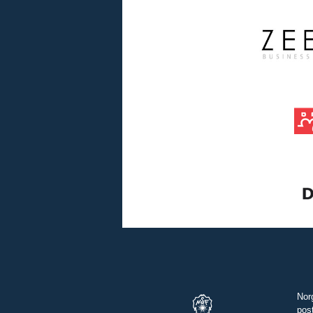
Nor
pos