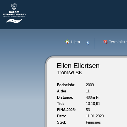
Hjem
Terminlist
Ellen Eilertsen
Tromsø SK
Fødselsår:
2009
Alder:
11
Distanse:
400m Fri
Tid:
10.10,91
FINA-2025:
53
Dato:
11.01.2020
Sted:
Finnsnes