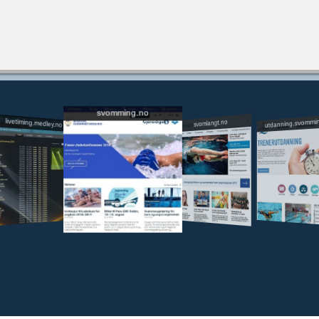
svomming.no
utdanning.svommi
livetiming.medley.no
svomlangt.no