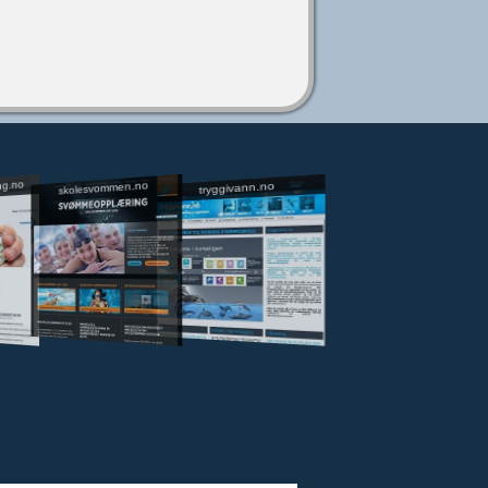
ng.no
skolesvommen.no
tryggivann.no