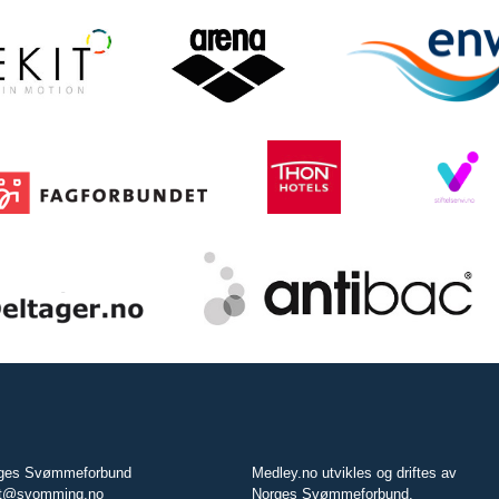
ges Svømmeforbund
Medley.no utvikles og driftes av
t@svomming.no
Norges Svømmeforbund.