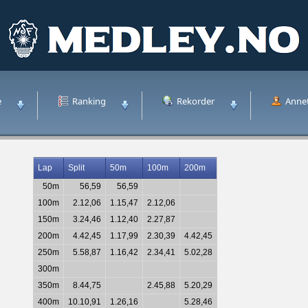
e
Ranking
Rekorder
Anne
Lap
Split
50m
100m
200m
50m
56,59
56,59
100m
2.12,06
1.15,47
2.12,06
150m
3.24,46
1.12,40
2.27,87
200m
4.42,45
1.17,99
2.30,39
4.42,45
250m
5.58,87
1.16,42
2.34,41
5.02,28
300m
350m
8.44,75
2.45,88
5.20,29
400m
10.10,91
1.26,16
5.28,46