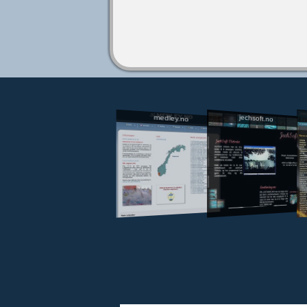
jechsoft.no
medley.no