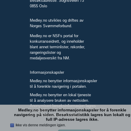
Besøksadresse: Sognsveien 73
0855 Oslo
Medley.no utvikles og driftes av
Norges Svømmeforbund.
Medley.no er NSFs portal for
konkurranseidrett, og inneholder
blant annet terminlister, rekorder,
rangeringslister og
medaljeoversikt fra NM.
Informasjonskapsler
Medley.no benytter informasjonskapsler
til å forenkle navigering i portalen.
Medley.no benytter en lokal tjeneste
til å analysere bruken av nettsiden.
Anonymisert besøksinformasjon lagres
Medley.no benytter informasjonskapsler for å forenkle
kun lokalt.
navigering på siden. Besøksstatistikk lagres kun lokalt og
Full IP-adresse blir ikke lagret.
full IP-adresse lagres ikke.
Ikke vis denne meldingen igjen.