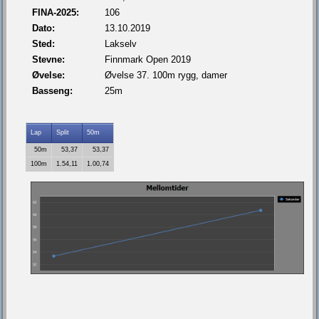
FINA-2025:
106
Dato:
13.10.2019
Sted:
Lakselv
Stevne:
Finnmark Open 2019
Øvelse:
Øvelse 37. 100m rygg, damer
Basseng:
25m
Lap
Split
50m
50m
53,37
53,37
100m
1.54,11
1.00,74