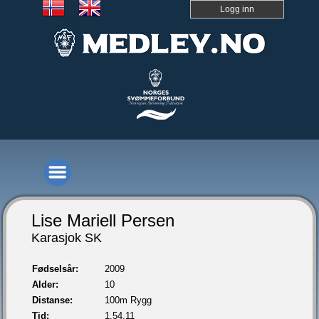
Logg inn
Lise Mariell Persen
Karasjok SK
Fødselsår:
2009
Alder:
10
Distanse:
100m Rygg
Tid:
1.54,11