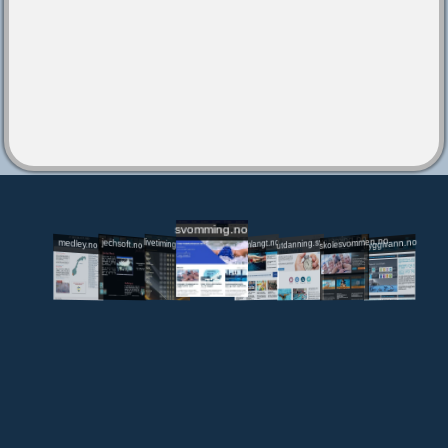
svomming.no
utdanning.svomming.no
skolesvommen.no
tryggivann.no
livetiming.medley.no
svomlangt.no
jechsoft.no
medley.no