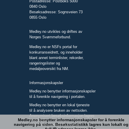
Postadresse: Postboks 5000
0840 Oslo
Besøksadresse: Sognsveien 73
0855 Oslo
Medley.no utvikles og driftes av
Norges Svømmeforbund.
Medley.no er NSFs portal for
konkurranseidrett, og inneholder
blant annet terminlister, rekorder,
rangeringslister og
medaljeoversikt fra NM.
Informasjonskapsler
Medley.no benytter informasjonskapsler
til å forenkle navigering i portalen.
Medley.no benytter en lokal tjeneste
til å analysere bruken av nettsiden.
Anonymisert besøksinformasjon lagres
Medley.no benytter informasjonskapsler for å forenkle
kun lokalt.
navigering på siden. Besøksstatistikk lagres kun lokalt og
Full IP-adresse blir ikke lagret.