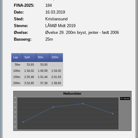
FINA-2025:
184
Dato:
16.03.2019
Sted:
Kristiansund
Stevne:
LÅMØ Midt 2019
Øvelse:
Øvelse 29. 200m bryst, jenter - født 2006
Basseng:
25m
Lap
Split
50m
100m
50m
53,93
53,93
100m
1.54,02
1.00,09
1.54,02
150m
2.55,46
1.01,44
2.01,53
200m
3.52,85
57,39
1.58,83