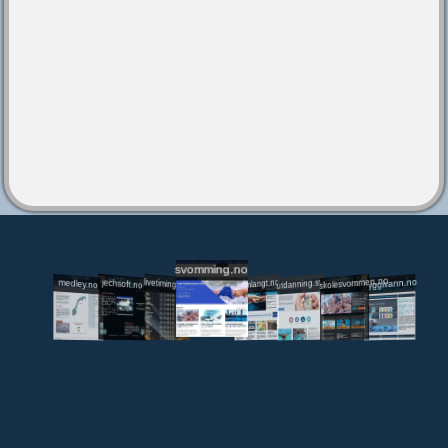
svomming.no
utdanning.svomming.no
skolesvommen.no
tryggivann.no
livetiming.medley.no
svomlangt.no
jechsoft.no
medley.no