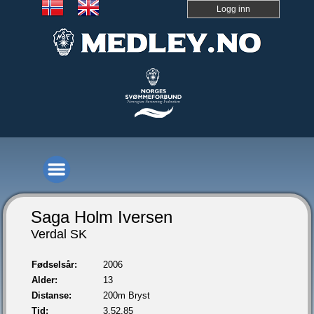
Logg inn
Saga Holm Iversen
Verdal SK
Fødselsår:
2006
Alder:
13
Distanse:
200m Bryst
Tid:
3.52,85