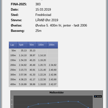
FINA-2025:
383
Dato:
15.03.2019
Sted:
Fredrikstad
Stevne:
LÅMØ Øst 2019
Øvelse:
Øvelse 5. 400m fri, jenter - født 2006
Basseng:
25m
Lap
Split
50m
100m
200m
50m
35,13
35,13
100m
1.14,10
38,97
1.14,10
150m
1.54,33
40,23
1.19,20
200m
2.34,82
40,49
1.20,72
2.34,82
250m
3.15,73
40,91
1.21,40
2.40,60
300m
3.57,06
41,33
1.22,24
2.42,96
350m
4.38,23
41,17
1.22,50
2.43,90
400m
5.16,89
38,66
1.19,83
2.42,07