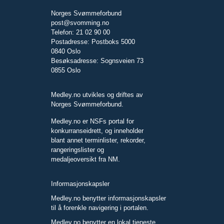
Norges Svømmeforbund
post@svomming.no
Telefon: 21 02 90 00
Postadresse: Postboks 5000
0840 Oslo
Besøksadresse: Sognsveien 73
0855 Oslo
Medley.no utvikles og driftes av
Norges Svømmeforbund.
Medley.no er NSFs portal for
konkurranseidrett, og inneholder
blant annet terminlister, rekorder,
rangeringslister og
medaljeoversikt fra NM.
Informasjonskapsler
Medley.no benytter informasjonskapsler
til å forenkle navigering i portalen.
Medley.no benytter en lokal tjeneste