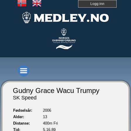
Logg inn
Gudny Grace Wacu Trumpy
SK Speed
Fødselsår:
2006
Alder:
13
Distanse:
400m Fri
Tid:
5.16,89