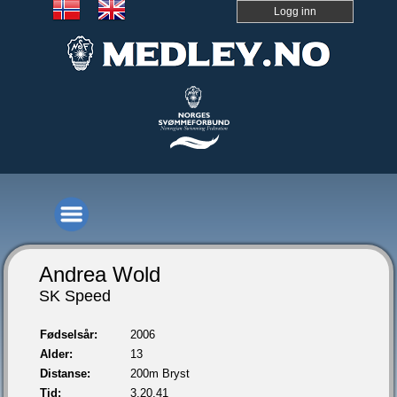
Logg inn
Andrea Wold
SK Speed
Fødselsår:
2006
Alder:
13
Distanse:
200m Bryst
Tid:
3.20,41