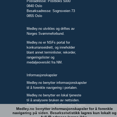
Postadresse: Postboks 5000
0840 Oslo
Besøksadresse: Sognsveien 73
0855 Oslo
Medley.no utvikles og driftes av
Norges Svømmeforbund.
Medley.no er NSFs portal for
konkurranseidrett, og inneholder
blant annet terminlister, rekorder,
rangeringslister og
medaljeoversikt fra NM.
Informasjonskapsler
Medley.no benytter informasjonskapsler
til å forenkle navigering i portalen.
Medley.no benytter en lokal tjeneste
til å analysere bruken av nettsiden.
Anonymisert besøksinformasjon lagres
Medley.no benytter informasjonskapsler for å forenkle
kun lokalt.
navigering på siden. Besøksstatistikk lagres kun lokalt og
Full IP-adresse blir ikke lagret.