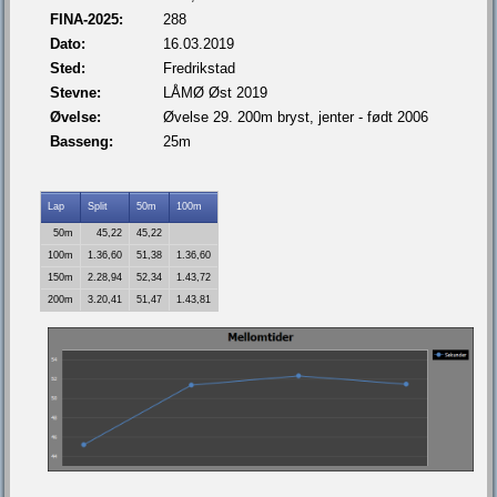
FINA-2025:
288
Dato:
16.03.2019
Sted:
Fredrikstad
Stevne:
LÅMØ Øst 2019
Øvelse:
Øvelse 29. 200m bryst, jenter - født 2006
Basseng:
25m
Lap
Split
50m
100m
50m
45,22
45,22
100m
1.36,60
51,38
1.36,60
150m
2.28,94
52,34
1.43,72
200m
3.20,41
51,47
1.43,81