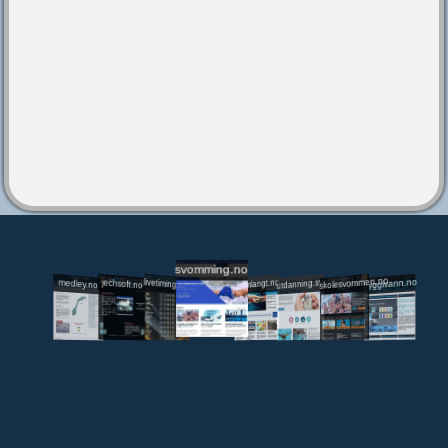
svomming.no
utdanning.svomming.no
skolesvommen.no
tryggivann.no
livetiming.medley.no
svomlangt.no
jechsoft.no
medley.no