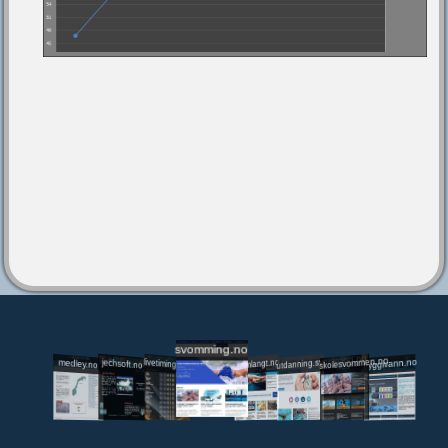
svomming.no
utdanning.svomming.no
skolesvommen.no
tryggivann.no
livetiming.medley.no
svomlangt.no
jechsoft.no
medley.no