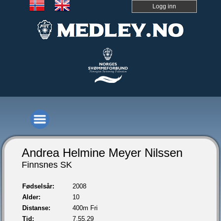
Logg inn
Andrea Helmine Meyer Nilssen
Finnsnes SK
Fødselsår:
2008
Alder:
10
Distanse:
400m Fri
Tid:
7.55,29