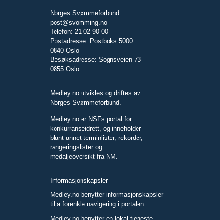
Norges Svømmeforbund
post@svomming.no
Telefon: 21 02 90 00
Postadresse: Postboks 5000
0840 Oslo
Besøksadresse: Sognsveien 73
0855 Oslo
Medley.no utvikles og driftes av
Norges Svømmeforbund.
Medley.no er NSFs portal for
konkurranseidrett, og inneholder
blant annet terminlister, rekorder,
rangeringslister og
medaljeoversikt fra NM.
Informasjonskapsler
Medley.no benytter informasjonskapsler
til å forenkle navigering i portalen.
Medley.no benytter en lokal tjeneste