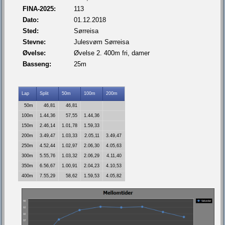
FINA-2025:
113
Dato:
01.12.2018
Sted:
Sørreisa
Stevne:
Julesvøm Sørreisa
Øvelse:
Øvelse 2. 400m fri, damer
Basseng:
25m
Lap
Split
50m
100m
200m
50m
46,81
46,81
100m
1.44,36
57,55
1.44,36
150m
2.46,14
1.01,78
1.59,33
200m
3.49,47
1.03,33
2.05,11
3.49,47
250m
4.52,44
1.02,97
2.06,30
4.05,63
300m
5.55,76
1.03,32
2.06,29
4.11,40
350m
6.56,67
1.00,91
2.04,23
4.10,53
400m
7.55,29
58,62
1.59,53
4.05,82