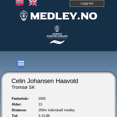
Logg inn
Celin Johansen Haavold
Tromsø SK
Fødselsår:
2005
Alder:
13
Distanse:
200m Individuell medley
Tid:
3.13,88