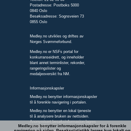
Postadresse: Postboks 5000
0840 Oslo
Besøksadresse: Sognsveien 73
0855 Oslo
Medley.no utvikles og driftes av
Norges Svømmeforbund.
Medley.no er NSFs portal for
konkurranseidrett, og inneholder
blant annet terminlister, rekorder,
rangeringslister og
medaljeoversikt fra NM.
Informasjonskapsler
Medley.no benytter informasjonskapsler
til å forenkle navigering i portalen.
Medley.no benytter en lokal tjeneste
til å analysere bruken av nettsiden.
Anonymisert besøksinformasjon lagres
Medley.no benytter informasjonskapsler for å forenkle
kun lokalt.
navigering på siden. Besøksstatistikk lagres kun lokalt og
Full IP-adresse blir ikke lagret.