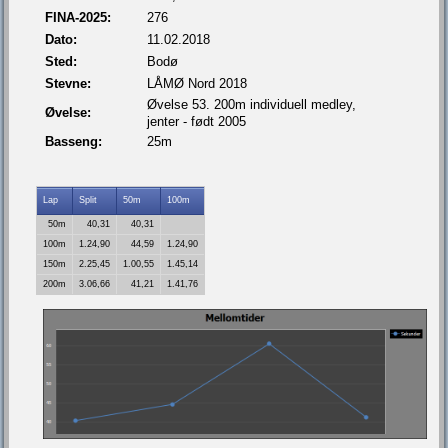
FINA-2025:
276
Dato:
11.02.2018
Sted:
Bodø
Stevne:
LÅMØ Nord 2018
Øvelse 53. 200m individuell medley,
Øvelse:
jenter - født 2005
Basseng:
25m
Lap
Split
50m
100m
50m
40,31
40,31
100m
1.24,90
44,59
1.24,90
150m
2.25,45
1.00,55
1.45,14
200m
3.06,66
41,21
1.41,76