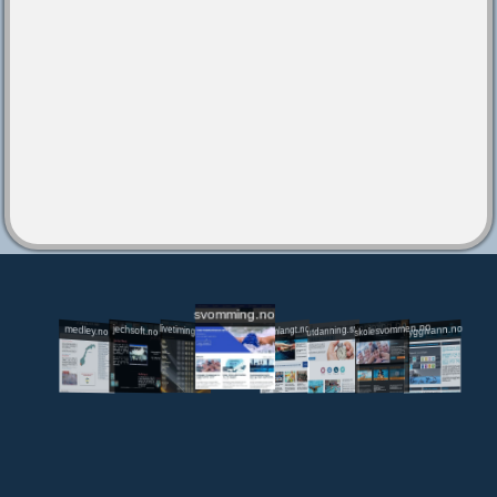
svomming.no
utdanning.svomming.no
skolesvommen.no
tryggivann.no
livetiming.medley.no
svomlangt.no
jechsoft.no
medley.no