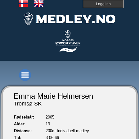
Logg inn
Emma Marie Helmersen
Tromsø SK
Fødselsår:
2005
Alder:
13
Distanse:
200m Individuell medley
Tid:
3.06,66