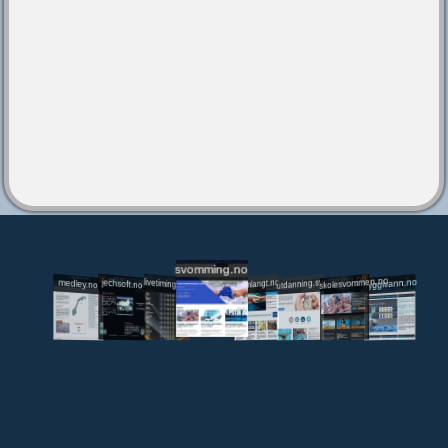
svomming.no
utdanning.svomming.no
skolesvommen.no
tryggivann.no
livetiming.medley.no
svomlangt.no
jechsoft.no
medley.no