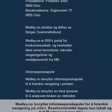
Postadresse: Postboks 5000
0840 Oslo
Besøksadresse: Sognsveien 73
0855 Oslo
Medley.no utvikles og driftes av
Norges Svømmeforbund.
Medley.no er NSFs portal for
konkurranseidrett, og inneholder
blant annet terminlister, rekorder,
rangeringslister og
medaljeoversikt fra NM.
Informasjonskapsler
Medley.no benytter informasjonskapsler
til å forenkle navigering i portalen.
Medley.no benytter en lokal tjeneste
til å analysere bruken av nettsiden.
Anonymisert besøksinformasjon lagres
Medley.no benytter informasjonskapsler for å forenkle
kun lokalt.
navigering på siden. Besøksstatistikk lagres kun lokalt og
Full IP-adresse blir ikke lagret.