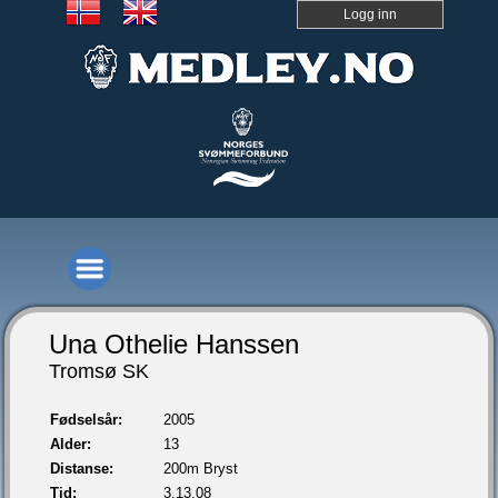
Logg inn
Una Othelie Hanssen
Tromsø SK
Fødselsår:
2005
Alder:
13
Distanse:
200m Bryst
Tid:
3.13,08