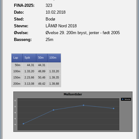
FINA-2025:
323
Dato:
10.02.2018
Sted:
Bodø
Stevne:
LÅMØ Nord 2018
Øvelse:
Øvelse 29. 200m bryst, jenter - født 2005
Basseng:
25m
Lap
Split
50m
100m
50m
44,31
44,31
100m
1.33,20
48,89
1.33,20
150m
2.23,66
50,46
1.39,35
200m
3.13,08
49,42
1.39,88