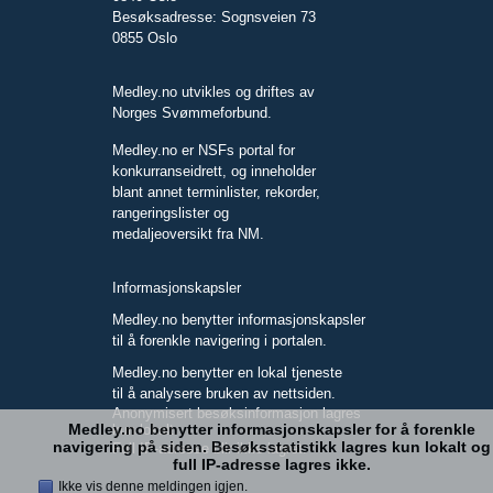
Besøksadresse: Sognsveien 73
0855 Oslo
Medley.no utvikles og driftes av
Norges Svømmeforbund.
Medley.no er NSFs portal for
konkurranseidrett, og inneholder
blant annet terminlister, rekorder,
rangeringslister og
medaljeoversikt fra NM.
Informasjonskapsler
Medley.no benytter informasjonskapsler
til å forenkle navigering i portalen.
Medley.no benytter en lokal tjeneste
til å analysere bruken av nettsiden.
Anonymisert besøksinformasjon lagres
Medley.no benytter informasjonskapsler for å forenkle
kun lokalt.
navigering på siden. Besøksstatistikk lagres kun lokalt og
Full IP-adresse blir ikke lagret.
full IP-adresse lagres ikke.
Ikke vis denne meldingen igjen.