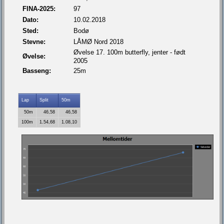
FINA-2025:
97
Dato:
10.02.2018
Sted:
Bodø
Stevne:
LÅMØ Nord 2018
Øvelse 17. 100m butterfly, jenter - født
Øvelse:
2005
Basseng:
25m
Lap
Split
50m
50m
46,58
46,58
100m
1.54,68
1.08,10