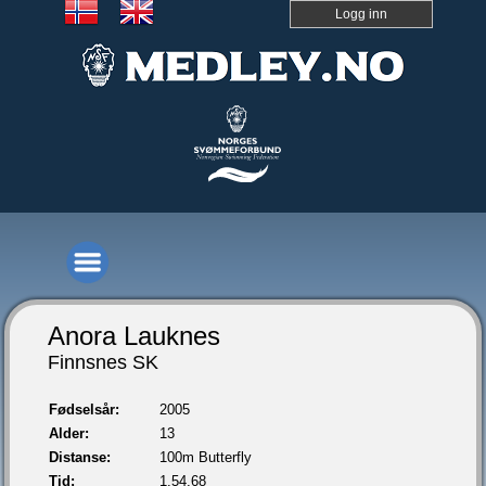
Logg inn
Anora Lauknes
Finnsnes SK
Fødselsår:
2005
Alder:
13
Distanse:
100m Butterfly
Tid:
1.54,68