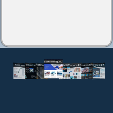
svomming.no
utdanning.svomming.no
skolesvommen.no
tryggivann.no
livetiming.medley.no
svomlangt.no
jechsoft.no
medley.no