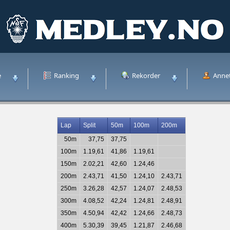
e
Ranking
Rekorder
Anne
Lap
Split
50m
100m
200m
50m
37,75
37,75
100m
1.19,61
41,86
1.19,61
150m
2.02,21
42,60
1.24,46
200m
2.43,71
41,50
1.24,10
2.43,71
250m
3.26,28
42,57
1.24,07
2.48,53
300m
4.08,52
42,24
1.24,81
2.48,91
350m
4.50,94
42,42
1.24,66
2.48,73
400m
5.30,39
39,45
1.21,87
2.46,68