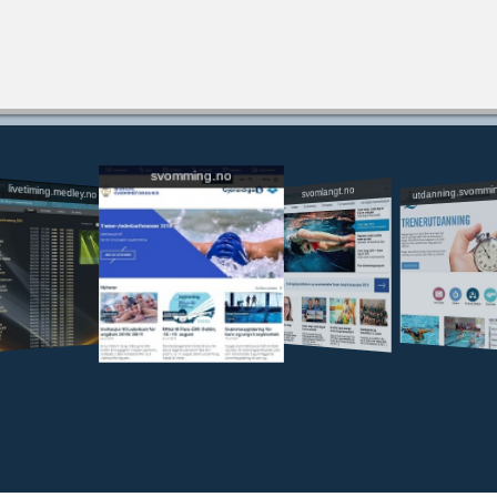
svomming.no
utdanning.svommi
livetiming.medley.no
svomlangt.no