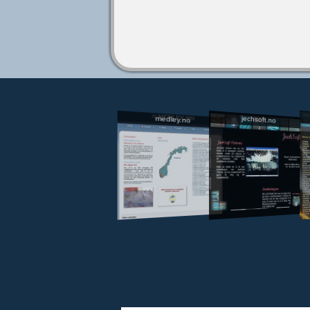
jechsoft.no
medley.no