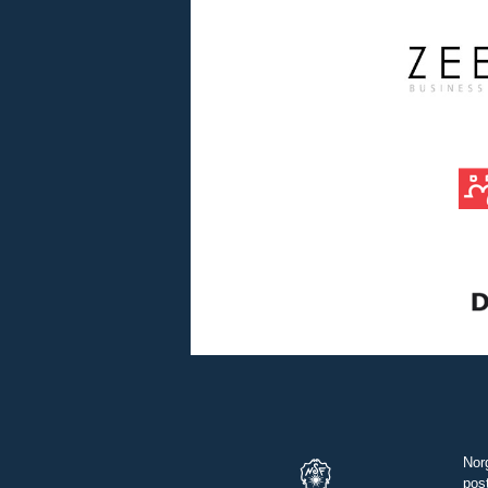
Nor
pos