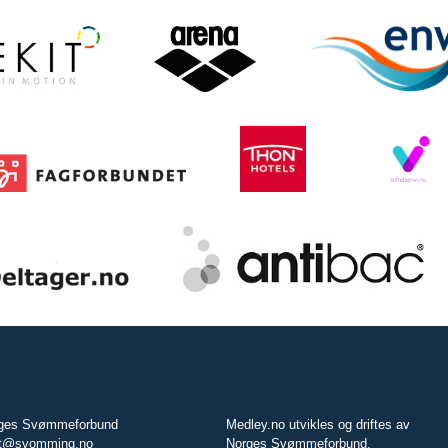
ges Svømmeforbund
Medley.no utvikles og driftes av
t@svomming.no
Norges Svømmeforbund.