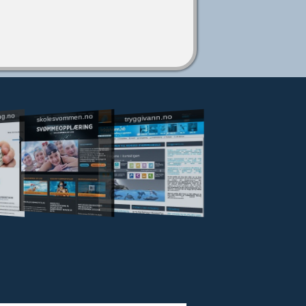
ng.no
skolesvommen.no
tryggivann.no