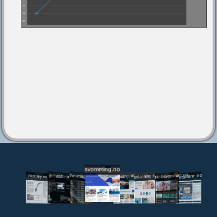
svomming.no
utdanning.svomming.no
skolesvommen.no
tryggivann.no
livetiming.medley.no
svomlangt.no
jechsoft.no
medley.no