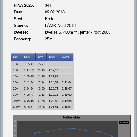
FINA-2025:
344
Dato:
09.02.2018
Sted:
Bodø
Stevne:
LÅMØ Nord 2018
Øvelse:
Øvelse 5. 400m fri, jenter - født 2005
Basseng:
25m
Lap
Split
50m
100m
200m
50m
35,97
35,97
100m
1.17,12
41,15
1.17,12
150m
1.58,90
41,78
1.22,93
200m
2.41,64
42,74
1.24,52
2.41,64
250m
3.24,64
43,00
1.25,74
2.48,67
300m
4.06,77
42,13
1.25,13
2.49,65
350m
4.48,45
41,68
1.23,81
2.49,55
400m
5.28,31
39,86
1.21,54
2.46,67