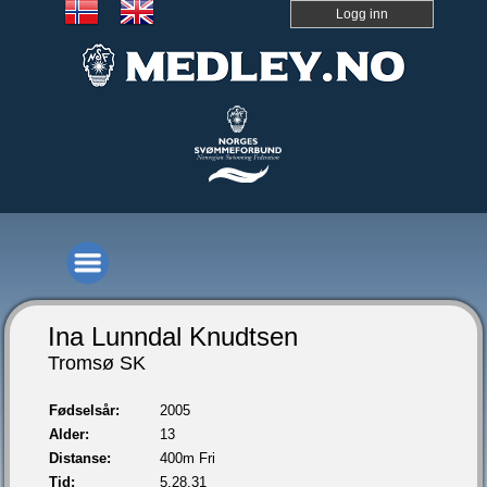
Logg inn
Ina Lunndal Knudtsen
Tromsø SK
Fødselsår:
2005
Alder:
13
Distanse:
400m Fri
Tid:
5.28,31