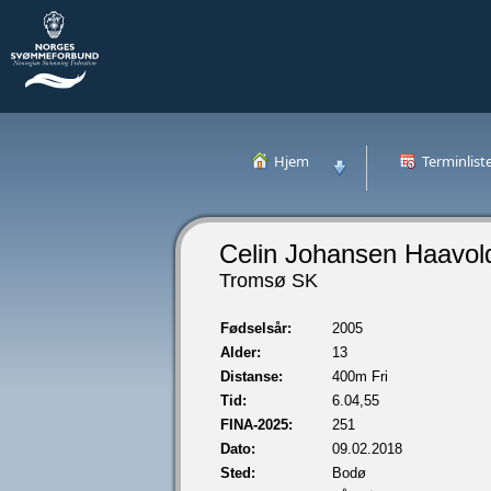
Hjem
Terminlist
Celin Johansen Haavol
Tromsø SK
Fødselsår:
2005
Alder:
13
Distanse:
400m Fri
Tid:
6.04,55
FINA-2025:
251
Dato:
09.02.2018
Sted:
Bodø