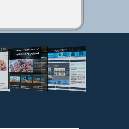
ng.no
skolesvommen.no
tryggivann.no