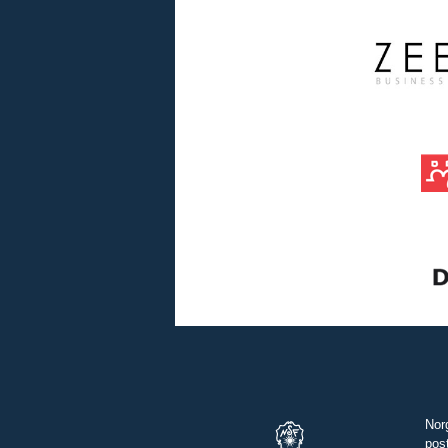
Nor
pos