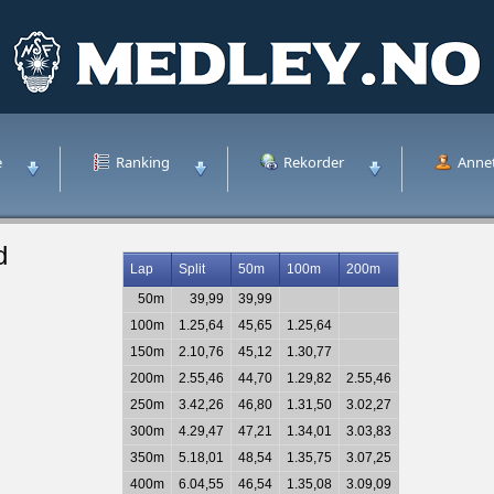
e
Ranking
Rekorder
Anne
d
Lap
Split
50m
100m
200m
50m
39,99
39,99
100m
1.25,64
45,65
1.25,64
150m
2.10,76
45,12
1.30,77
200m
2.55,46
44,70
1.29,82
2.55,46
250m
3.42,26
46,80
1.31,50
3.02,27
300m
4.29,47
47,21
1.34,01
3.03,83
350m
5.18,01
48,54
1.35,75
3.07,25
400m
6.04,55
46,54
1.35,08
3.09,09