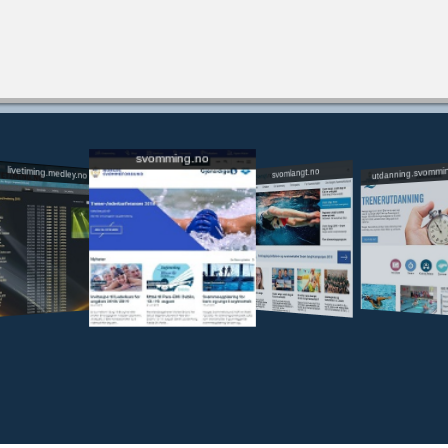
svomming.no
utdanning.svommi
livetiming.medley.no
svomlangt.no