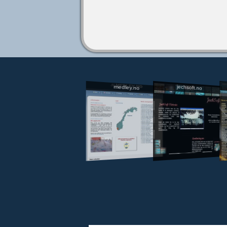
jechsoft.no
medley.no