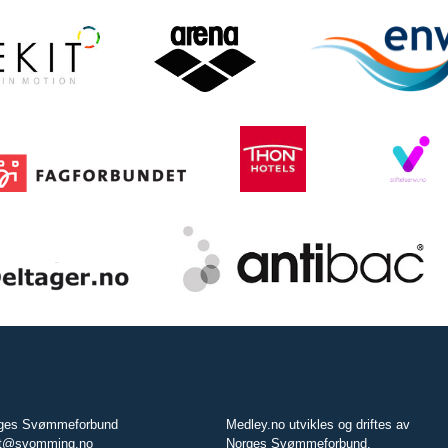
ges Svømmeforbund
Medley.no utvikles og driftes av
t@svomming.no
Norges Svømmeforbund.