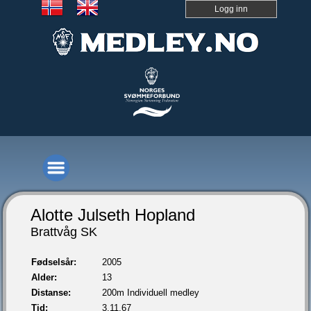
Logg inn
Alotte Julseth Hopland
Brattvåg SK
Fødselsår:
2005
Alder:
13
Distanse:
200m Individuell medley
Tid:
3.11,67