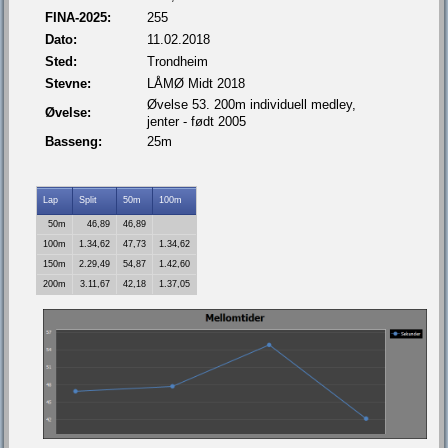
FINA-2025:
255
Dato:
11.02.2018
Sted:
Trondheim
Stevne:
LÅMØ Midt 2018
Øvelse 53. 200m individuell medley,
Øvelse:
jenter - født 2005
Basseng:
25m
Lap
Split
50m
100m
50m
46,89
46,89
100m
1.34,62
47,73
1.34,62
150m
2.29,49
54,87
1.42,60
200m
3.11,67
42,18
1.37,05