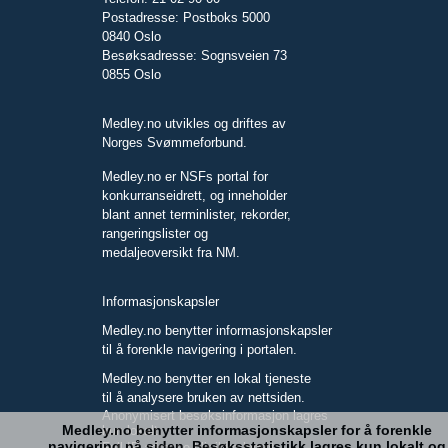
Postadresse: Postboks 5000
0840 Oslo
Besøksadresse: Sognsveien 73
0855 Oslo
Medley.no utvikles og driftes av
Norges Svømmeforbund.
Medley.no er NSFs portal for
konkurranseidrett, og inneholder
blant annet terminlister, rekorder,
rangeringslister og
medaljeoversikt fra NM.
Informasjonskapsler
Medley.no benytter informasjonskapsler
til å forenkle navigering i portalen.
Medley.no benytter en lokal tjeneste
til å analysere bruken av nettsiden.
Anonymisert besøksinformasjon lagres
Medley.no benytter informasjonskapsler for å forenkle
kun lokalt.
navigering på siden. Besøksstatistikk lagres kun lokalt og
Full IP-adresse blir ikke lagret.