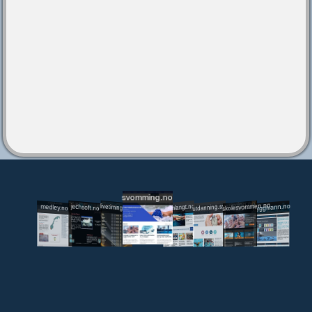
svomming.no
utdanning.svomming.no
skolesvommen.no
tryggivann.no
livetiming.medley.no
svomlangt.no
jechsoft.no
medley.no