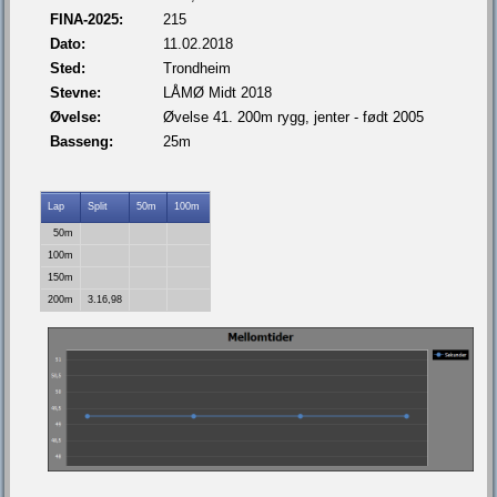
FINA-2025:
215
Dato:
11.02.2018
Sted:
Trondheim
Stevne:
LÅMØ Midt 2018
Øvelse:
Øvelse 41. 200m rygg, jenter - født 2005
Basseng:
25m
Lap
Split
50m
100m
50m
100m
150m
200m
3.16,98