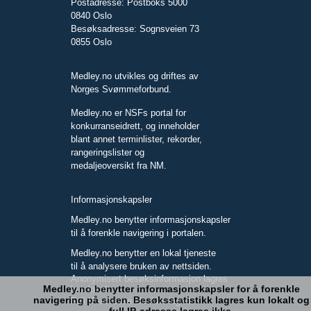
Postadresse: Postboks 5000
0840 Oslo
Besøksadresse: Sognsveien 73
0855 Oslo
Medley.no utvikles og driftes av
Norges Svømmeforbund.
Medley.no er NSFs portal for
konkurranseidrett, og inneholder
blant annet terminlister, rekorder,
rangeringslister og
medaljeoversikt fra NM.
Informasjonskapsler
Medley.no benytter informasjonskapsler
til å forenkle navigering i portalen.
Medley.no benytter en lokal tjeneste
til å analysere bruken av nettsiden.
Anonymisert besøksinformasjon lagres
Medley.no benytter informasjonskapsler for å forenkle
kun lokalt.
navigering på siden. Besøksstatistikk lagres kun lokalt og
Full IP-adresse blir ikke lagret.