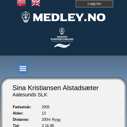
Logg inn
Sina Kristiansen Alstadsæter
Aalesunds SLK
Fødselsår:
2005
Alder:
13
Distanse:
200m Rygg
Tid:
3.16,98