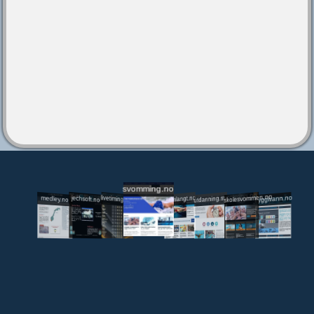
svomming.no
utdanning.svomming.no
skolesvommen.no
tryggivann.no
livetiming.medley.no
svomlangt.no
jechsoft.no
medley.no