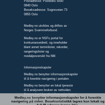
Postadresse: Postboks 5000
0840 Oslo
Besøksadresse: Sognsveien 73
0855 Oslo
Medley.no utvikles og driftes av
Norges Svømmeforbund.
Medley.no er NSFs portal for
konkurranseidrett, og inneholder
blant annet terminlister, rekorder,
rangeringslister og
medaljeoversikt fra NM.
Informasjonskapsler
Medley.no benytter informasjonskapsler
til å forenkle navigering i portalen.
Medley.no benytter en lokal tjeneste
til å analysere bruken av nettsiden.
Anonymisert besøksinformasjon lagres
Medley.no benytter informasjonskapsler for å forenkle
kun lokalt.
navigering på siden. Besøksstatistikk lagres kun lokalt og
Full IP-adresse blir ikke lagret.