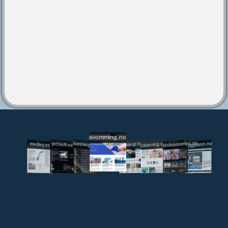
svomming.no
utdanning.svomming.no
skolesvommen.no
tryggivann.no
livetiming.medley.no
svomlangt.no
jechsoft.no
medley.no