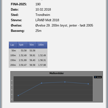
FINA-2025:
190
Dato:
10.02.2018
Sted:
Trondheim
Stevne:
LÅMØ Midt 2018
Øvelse:
Øvelse 29. 200m bryst, jenter - født 2005
Basseng:
25m
Lap
Split
50m
100m
50m
53,58
53,58
100m
1.52,49
58,91
1.52,49
150m
2.51,89
59,40
1.58,31
200m
3.50,47
58,58
1.57,98