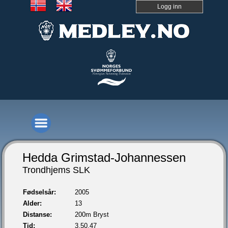
Logg inn
Hedda Grimstad-Johannessen
Trondhjems SLK
Fødselsår:
2005
Alder:
13
Distanse:
200m Bryst
Tid:
3.50,47