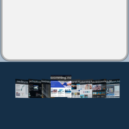
svomming.no
utdanning.svomming.no
skolesvommen.no
tryggivann.no
livetiming.medley.no
svomlangt.no
jechsoft.no
medley.no