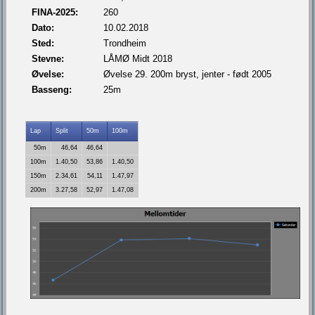
FINA-2025:
260
Dato:
10.02.2018
Sted:
Trondheim
Stevne:
LÅMØ Midt 2018
Øvelse:
Øvelse 29. 200m bryst, jenter - født 2005
Basseng:
25m
Lap
Split
50m
100m
50m
46,64
46,64
100m
1.40,50
53,86
1.40,50
150m
2.34,61
54,11
1.47,97
200m
3.27,58
52,97
1.47,08