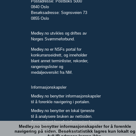
Postadresse: Postboks 5000
0840 Oslo
Besøksadresse: Sognsveien 73
0855 Oslo
Medley.no utvikles og driftes av
Norges Svømmeforbund.
Medley.no er NSFs portal for
konkurranseidrett, og inneholder
blant annet terminlister, rekorder,
rangeringslister og
medaljeoversikt fra NM.
Informasjonskapsler
Medley.no benytter informasjonskapsler
til å forenkle navigering i portalen.
Medley.no benytter en lokal tjeneste
til å analysere bruken av nettsiden.
Anonymisert besøksinformasjon lagres
Medley.no benytter informasjonskapsler for å forenkle
kun lokalt.
navigering på siden. Besøksstatistikk lagres kun lokalt og
Full IP-adresse blir ikke lagret.