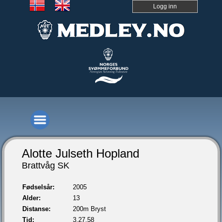
Logg inn
Alotte Julseth Hopland
Brattvåg SK
Fødselsår:
2005
Alder:
13
Distanse:
200m Bryst
Tid:
3.27,58