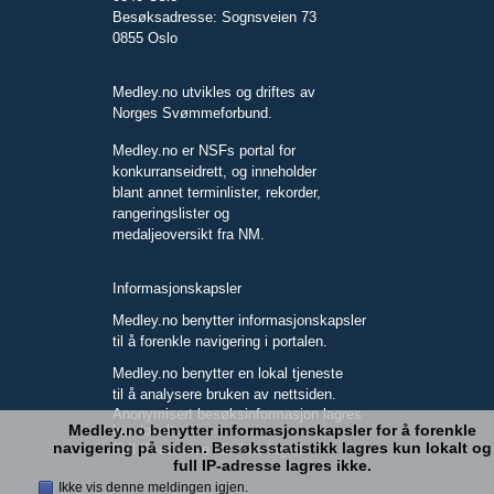
Besøksadresse: Sognsveien 73
0855 Oslo
Medley.no utvikles og driftes av
Norges Svømmeforbund.
Medley.no er NSFs portal for
konkurranseidrett, og inneholder
blant annet terminlister, rekorder,
rangeringslister og
medaljeoversikt fra NM.
Informasjonskapsler
Medley.no benytter informasjonskapsler
til å forenkle navigering i portalen.
Medley.no benytter en lokal tjeneste
til å analysere bruken av nettsiden.
Anonymisert besøksinformasjon lagres
Medley.no benytter informasjonskapsler for å forenkle
kun lokalt.
navigering på siden. Besøksstatistikk lagres kun lokalt og
Full IP-adresse blir ikke lagret.
full IP-adresse lagres ikke.
Ikke vis denne meldingen igjen.