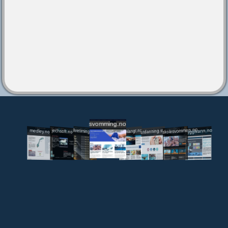
svomming.no
utdanning.svomming.no
skolesvommen.no
tryggivann.no
livetiming.medley.no
svomlangt.no
jechsoft.no
medley.no