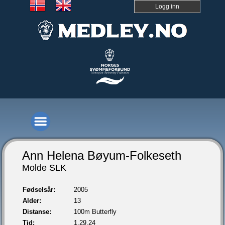
Logg inn
Ann Helena Bøyum-Folkeseth
Molde SLK
Fødselsår:
2005
Alder:
13
Distanse:
100m Butterfly
Tid:
1.29,24