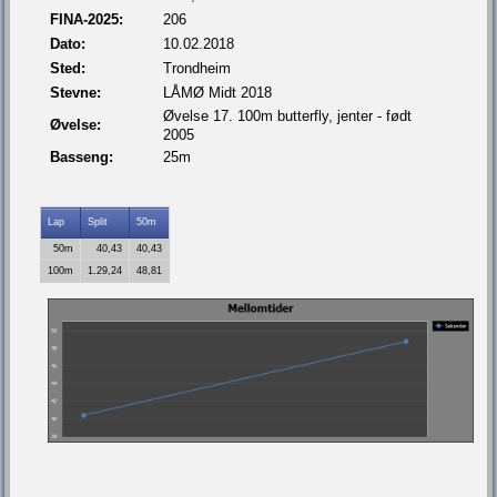
FINA-2025:
206
Dato:
10.02.2018
Sted:
Trondheim
Stevne:
LÅMØ Midt 2018
Øvelse 17. 100m butterfly, jenter - født
Øvelse:
2005
Basseng:
25m
Lap
Split
50m
50m
40,43
40,43
100m
1.29,24
48,81