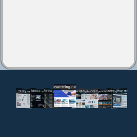
svomming.no
utdanning.svomming.no
skolesvommen.no
tryggivann.no
livetiming.medley.no
svomlangt.no
jechsoft.no
medley.no