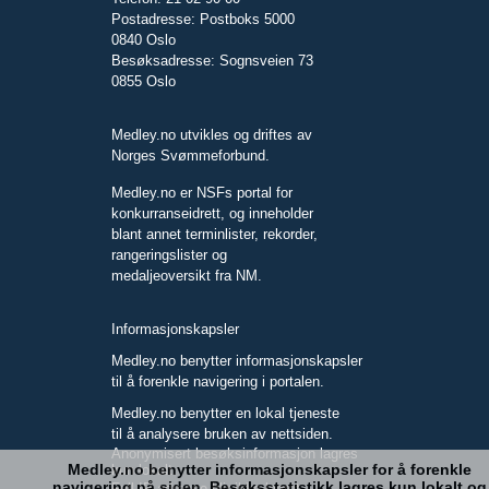
Postadresse: Postboks 5000
0840 Oslo
Besøksadresse: Sognsveien 73
0855 Oslo
Medley.no utvikles og driftes av
Norges Svømmeforbund.
Medley.no er NSFs portal for
konkurranseidrett, og inneholder
blant annet terminlister, rekorder,
rangeringslister og
medaljeoversikt fra NM.
Informasjonskapsler
Medley.no benytter informasjonskapsler
til å forenkle navigering i portalen.
Medley.no benytter en lokal tjeneste
til å analysere bruken av nettsiden.
Anonymisert besøksinformasjon lagres
Medley.no benytter informasjonskapsler for å forenkle
kun lokalt.
navigering på siden. Besøksstatistikk lagres kun lokalt og
Full IP-adresse blir ikke lagret.