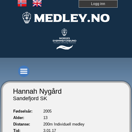
Logg inn
Hannah Nygård
Sandefjord SK
Fødselsår:
2005
Alder:
13
Distanse:
200m Individuell medley
Tid:
3.01,17