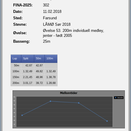
FINA-2025:
302
Dato:
11.02.2018
Sted:
Farsund
Stevne:
LÅMØ Sør 2018
Øvelse 53. 200m individuell medley,
Øvelse:
jenter - født 2005
Basseng:
25m
Lap
Split
50m
100m
50m
42,67
42,67
100m
1.32,49
49,82
1.32,49
150m
2.21,45
48,96
1.38,78
200m
3.01,17
39,72
1.28,68