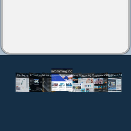
svomming.no
utdanning.svomming.no
skolesvommen.no
tryggivann.no
livetiming.medley.no
svomlangt.no
jechsoft.no
medley.no