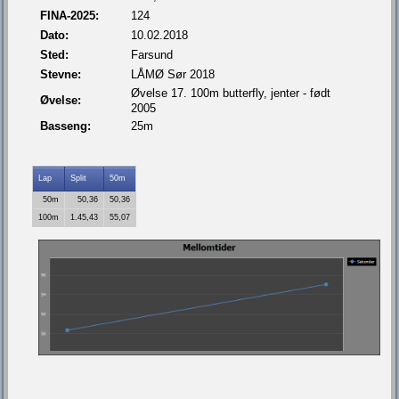
FINA-2025:
124
Dato:
10.02.2018
Sted:
Farsund
Stevne:
LÅMØ Sør 2018
Øvelse 17. 100m butterfly, jenter - født
Øvelse:
2005
Basseng:
25m
Lap
Split
50m
50m
50,36
50,36
100m
1.45,43
55,07