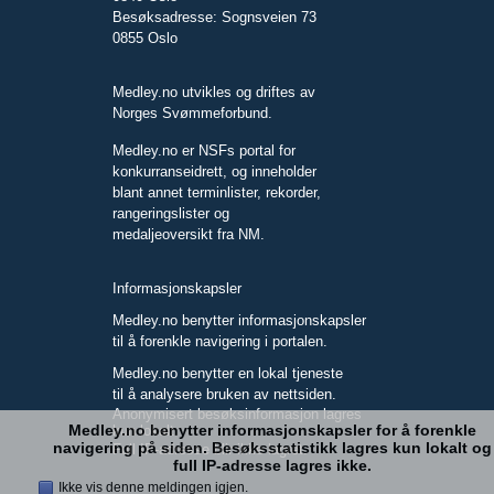
Besøksadresse: Sognsveien 73
0855 Oslo
Medley.no utvikles og driftes av
Norges Svømmeforbund.
Medley.no er NSFs portal for
konkurranseidrett, og inneholder
blant annet terminlister, rekorder,
rangeringslister og
medaljeoversikt fra NM.
Informasjonskapsler
Medley.no benytter informasjonskapsler
til å forenkle navigering i portalen.
Medley.no benytter en lokal tjeneste
til å analysere bruken av nettsiden.
Anonymisert besøksinformasjon lagres
Medley.no benytter informasjonskapsler for å forenkle
kun lokalt.
navigering på siden. Besøksstatistikk lagres kun lokalt og
Full IP-adresse blir ikke lagret.
full IP-adresse lagres ikke.
Ikke vis denne meldingen igjen.