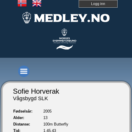
Logg inn
Sofie Horverak
Vågsbygd SLK
Fødselsår:
2005
Alder:
13
Distanse:
100m Butterfly
Tid:
1.45,43