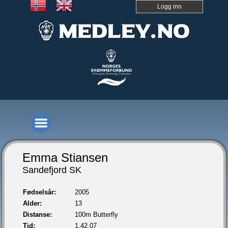
Logg inn
Emma Stiansen
Sandefjord SK
Fødselsår:
2005
Alder:
13
Distanse:
100m Butterfly
Tid:
1.42,07