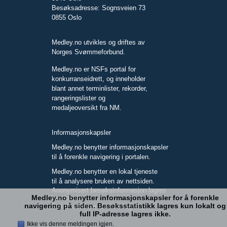
Besøksadresse: Sognsveien 73
0855 Oslo
Medley.no utvikles og driftes av
Norges Svømmeforbund.
Medley.no er NSFs portal for
konkurranseidrett, og inneholder
blant annet terminlister, rekorder,
rangeringslister og
medaljeoversikt fra NM.
Informasjonskapsler
Medley.no benytter informasjonskapsler
til å forenkle navigering i portalen.
Medley.no benytter en lokal tjeneste
til å analysere bruken av nettsiden.
Anonymisert besøksinformasjon lagres
Medley.no benytter informasjonskapsler for å forenkle
kun lokalt.
navigering på siden. Besøksstatistikk lagres kun lokalt og
Full IP-adresse blir ikke lagret.
full IP-adresse lagres ikke.
Ikke vis denne meldingen igjen.