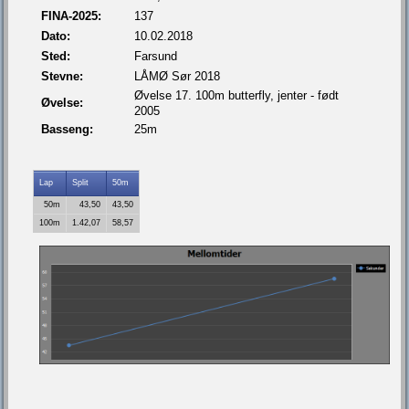
FINA-2025:
137
Dato:
10.02.2018
Sted:
Farsund
Stevne:
LÅMØ Sør 2018
Øvelse 17. 100m butterfly, jenter - født
Øvelse:
2005
Basseng:
25m
Lap
Split
50m
50m
43,50
43,50
100m
1.42,07
58,57