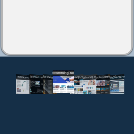
svomming.no
utdanning.svomming.no
skolesvommen.no
tryggivann.no
livetiming.medley.no
svomlangt.no
jechsoft.no
medley.no