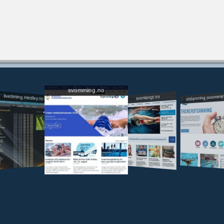
svomming.no
utdanning.svommi
livetiming.medley.no
svomlangt.no