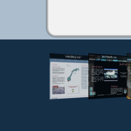
jechsoft.no
medley.no