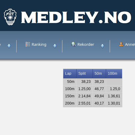
e
Ranking
Rekorder
Anne
Lap
Split
50m
100m
50m
38,23
38,23
100m
1.25,00
46,77
1.25,0
150m
2.14,84
49,84
1.36,61
200m
2.55,01
40,17
1.30,01