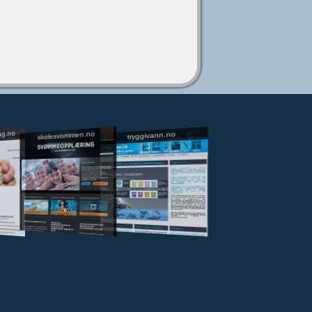
ng.no
skolesvommen.no
tryggivann.no