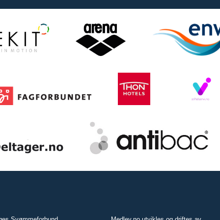
ges Svømmeforbund
Medley.no utvikles og driftes av