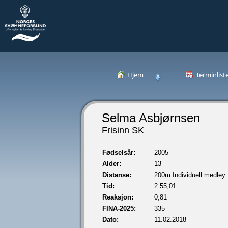
Hjem
Terminlist
Selma Asbjørnsen
Frisinn SK
Fødselsår:
2005
Alder:
13
Distanse:
200m Individuell medley
Tid:
2.55,01
Reaksjon:
0,81
FINA-2025:
335
Dato:
11.02.2018