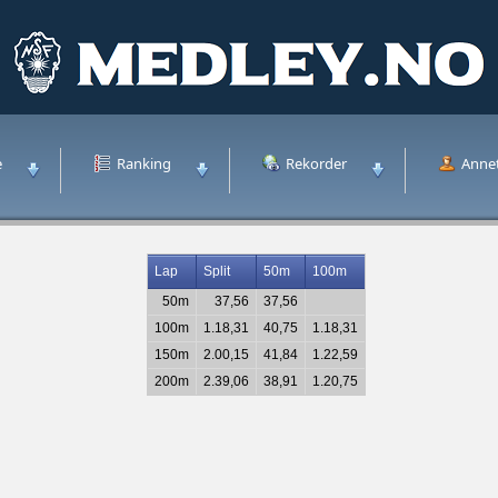
e
Ranking
Rekorder
Anne
Lap
Split
50m
100m
50m
37,56
37,56
100m
1.18,31
40,75
1.18,31
150m
2.00,15
41,84
1.22,59
200m
2.39,06
38,91
1.20,75