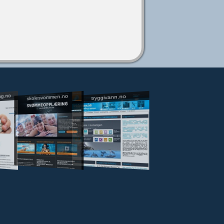
ng.no
skolesvommen.no
tryggivann.no