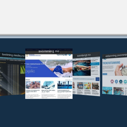
svomming.no
utdanning.svommi
livetiming.medley.no
svomlangt.no