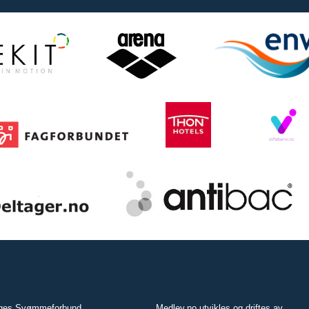
ges Svømmeforbund
Medley.no utvikles og driftes av