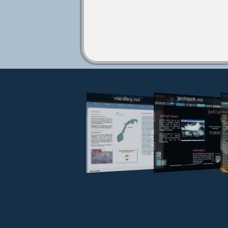
jechsoft.no
medley.no